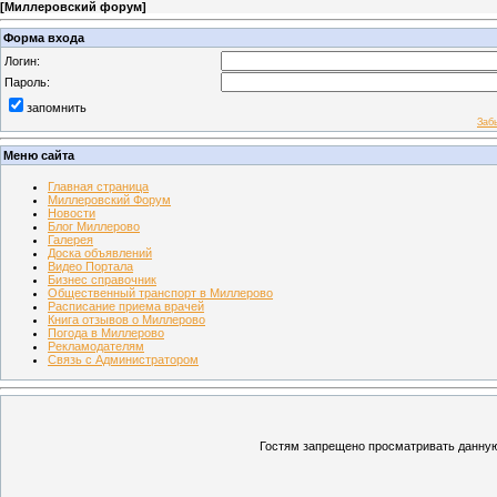
[
Миллеровский форум
]
Форма входа
Логин:
Пароль:
запомнить
Заб
Меню сайта
Главная страница
Миллеровский Форум
Новости
Блог Миллерово
Галерея
Доска объявлений
Видео Портала
Бизнес справочник
Общественный транспорт в Миллерово
Расписание приема врачей
Книга отзывов о Миллерово
Погода в Миллерово
Рекламодателям
Связь с Администратором
Гостям запрещено просматривать данную 