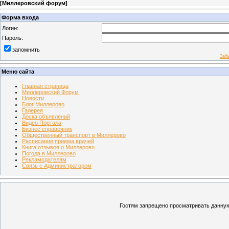
[
Миллеровский форум
]
Форма входа
Логин:
Пароль:
запомнить
Заб
Меню сайта
Главная страница
Миллеровский Форум
Новости
Блог Миллерово
Галерея
Доска объявлений
Видео Портала
Бизнес справочник
Общественный транспорт в Миллерово
Расписание приема врачей
Книга отзывов о Миллерово
Погода в Миллерово
Рекламодателям
Связь с Администратором
Гостям запрещено просматривать данную 