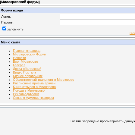
[
Миллеровский форум
]
Форма входа
Логин:
Пароль:
запомнить
Заб
Меню сайта
Главная страница
Миллеровский Форум
Новости
Блог Миллерово
Галерея
Доска объявлений
Видео Портала
Бизнес справочник
Общественный транспорт в Миллерово
Расписание приема врачей
Книга отзывов о Миллерово
Погода в Миллерово
Рекламодателям
Связь с Администратором
Гостям запрещено просматривать данную 