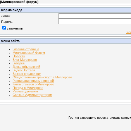
[
Миллеровский форум
]
Форма входа
Логин:
Пароль:
запомнить
Заб
Меню сайта
Главная страница
Миллеровский Форум
Новости
Блог Миллерово
Галерея
Доска объявлений
Видео Портала
Бизнес справочник
Общественный транспорт в Миллерово
Расписание приема врачей
Книга отзывов о Миллерово
Погода в Миллерово
Рекламодателям
Связь с Администратором
Гостям запрещено просматривать данную 