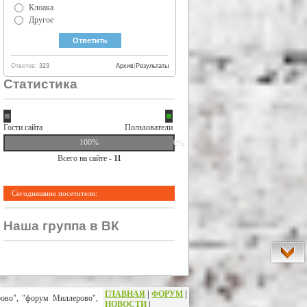
Клоака
Другое
Ответов:
323
Архив
|
Результаты
Статистика
Гости сайта
Пользователи
100%
0%
Всего на сайте -
11
Сегодняшние посетители:
Наша группа в ВК
ГЛАВНАЯ
|
ФОРУМ
|
рово", "форум Миллерово",
НОВОСТИ
|