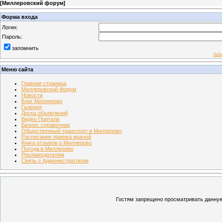
[
Миллеровский форум
]
Форма входа
Логин:
Пароль:
запомнить
Заб
Меню сайта
Главная страница
Миллеровский Форум
Новости
Блог Миллерово
Галерея
Доска объявлений
Видео Портала
Бизнес справочник
Общественный транспорт в Миллерово
Расписание приема врачей
Книга отзывов о Миллерово
Погода в Миллерово
Рекламодателям
Связь с Администратором
Гостям запрещено просматривать данную 