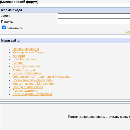
[
Миллеровский форум
]
Форма входа
Логин:
Пароль:
запомнить
Заб
Меню сайта
Главная страница
Миллеровский Форум
Новости
Блог Миллерово
Галерея
Доска объявлений
Видео Портала
Бизнес справочник
Общественный транспорт в Миллерово
Расписание приема врачей
Книга отзывов о Миллерово
Погода в Миллерово
Рекламодателям
Связь с Администратором
Гостям запрещено просматривать данную 