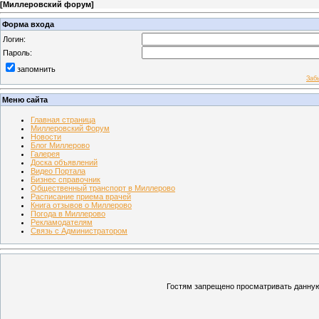
[
Миллеровский форум
]
Форма входа
Логин:
Пароль:
запомнить
Заб
Меню сайта
Главная страница
Миллеровский Форум
Новости
Блог Миллерово
Галерея
Доска объявлений
Видео Портала
Бизнес справочник
Общественный транспорт в Миллерово
Расписание приема врачей
Книга отзывов о Миллерово
Погода в Миллерово
Рекламодателям
Связь с Администратором
Гостям запрещено просматривать данную 