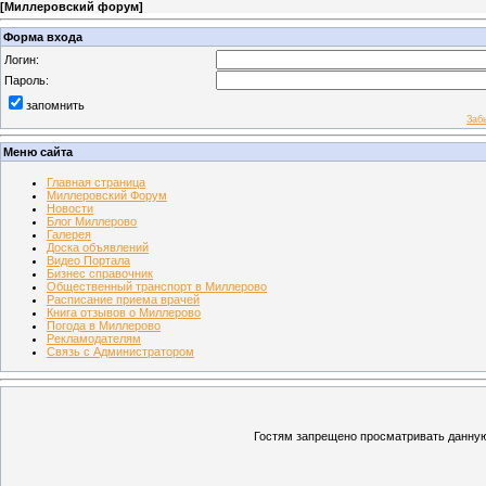
[
Миллеровский форум
]
Форма входа
Логин:
Пароль:
запомнить
Заб
Меню сайта
Главная страница
Миллеровский Форум
Новости
Блог Миллерово
Галерея
Доска объявлений
Видео Портала
Бизнес справочник
Общественный транспорт в Миллерово
Расписание приема врачей
Книга отзывов о Миллерово
Погода в Миллерово
Рекламодателям
Связь с Администратором
Гостям запрещено просматривать данную 