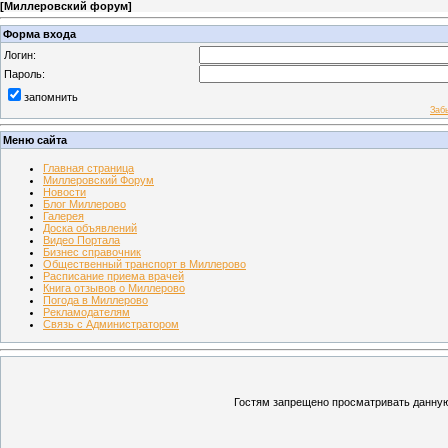
[
Миллеровский форум
]
Форма входа
Логин:
Пароль:
запомнить
Заб
Меню сайта
Главная страница
Миллеровский Форум
Новости
Блог Миллерово
Галерея
Доска объявлений
Видео Портала
Бизнес справочник
Общественный транспорт в Миллерово
Расписание приема врачей
Книга отзывов о Миллерово
Погода в Миллерово
Рекламодателям
Связь с Администратором
Гостям запрещено просматривать данную 