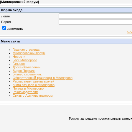
[
Миллеровский форум
]
Форма входа
Логин:
Пароль:
запомнить
Заб
Меню сайта
Главная страница
Миллеровский Форум
Новости
Блог Миллерово
Галерея
Доска объявлений
Видео Портала
Бизнес справочник
Общественный транспорт в Миллерово
Расписание приема врачей
Книга отзывов о Миллерово
Погода в Миллерово
Рекламодателям
Связь с Администратором
Гостям запрещено просматривать данную 