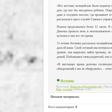
«Все местные полицейские были подняты п
дом, где мог бы находиться ребенок. Опе
даже в соседнем поселке, где проживает 
рассказали в пресс-службе Главного управл
Поиски продолжались более 12 часов. В 
Девочка провела ночь в неотаплеваемом 
куталась в них все это время.
11-летняя беглянка рассказала полицейски
дала ей мама. Свой сотовый она потеряла 
уроков, она надеялась найти пропажу, но
домой. Побоявшись гнева родителей, она с
«В настоящее время девочка госпитализ
обморожений у нее не обнаружено», – отмет
Источник
Категория
:
Новости в Ростовской обл.
|
Просм
Мая
,
vocalists
|
Рейтинг
:
5.0
/
1
Похожие материалы:
Всего комментариев
:
0