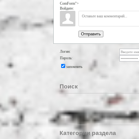
ComForm">
Войдите:
Отправить
Логин:
Пароль:
запомнить
Поиск
Категории раздела