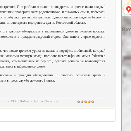
о тревоге. Они разбили поселок по квадратам и прочесывали каждый
ративники проверили всех родственников и знакомых семьи, побывали
тетя и бабушка пропавшей девочки. Однако малышки нигде не было», –
ения министерства внутренних дел по Ростовской области.
Вхо
итоге девочку обнаружили в заброшенном доме на окраине поселка.
помещении в тридцатиградусный мороз. Она нашла старые одеяла и
м, что после третьего урока не нашла в портфеле мобильный, который
еще насколько месяцев назад и пользовалась телефоном мамы. Убежав с
 поняв, что мобильник не вернуть, девочка решила не возвращаться
пряталась в заброшенном доме.
ирована и проходит обследования. К счастью, серьезных травм и
или в пресс-службе донского Главка.
отров
:
1939
|
Добавил
:
Admin
|
Теги
:
9-е