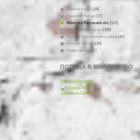
Новости в мире
[29]
Новости в России
[57]
Новости в Ростовской обл.
[122]
Новости в Миллерово
[329]
Новости Миллеровского района
[41]
Новости Портала
[26]
Разные новости
[1]
ПОГОДА В МИЛЛЕРОВО
Погода в Миллерово
Gismeteo
Прогноз на 2 недели