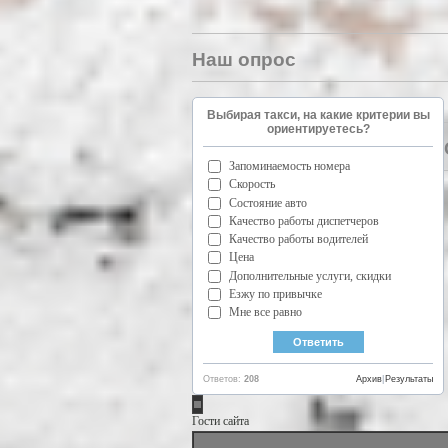
Наш опрос
Выбирая такси, на какие критерии вы
ориентируетесь?
Запоминаемость номера
Скорость
Состояние авто
Качество работы диспетчеров
Качество работы водителей
Цена
Дополнительные услуги, скидки
Езжу по привычке
Мне все равно
Ответов:
208
Архив
|
Результаты
Гости сайта