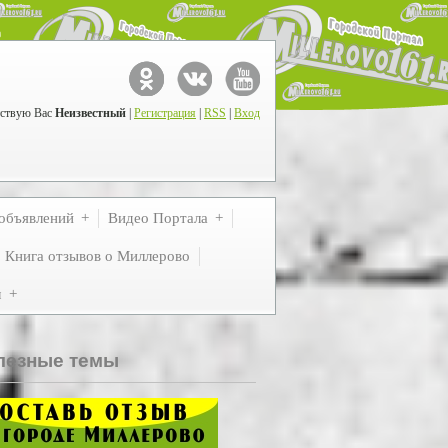
ствую Вас
Неизвестный
|
Регистрация
|
RSS
|
Вход
объявлений
Видео Портала
Книга отзывов о Миллерово
м
лезные темы