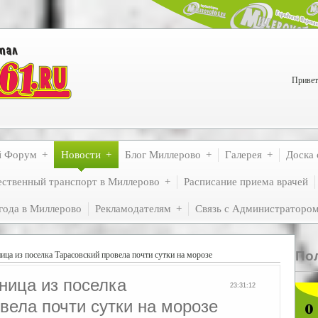
Привет
й Форум
Новости
Блог Миллерово
Галерея
Доска 
ственный транспорт в Миллерово
Расписание приема врачей
года в Миллерово
Рекламодателям
Связь с Администраторо
По
ица из поселка Тарасовский провела почти сутки на морозе
ница из поселка
23:31:12
вела почти сутки на морозе