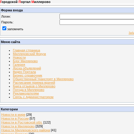
Г
ородской
П
ортал
М
иллерово
Форма входа
Логин:
Пароль:
запомнить
Заб
Меню сайта
Главная страница
Миллеровский Форум
Новости
Блог Миллерово
Галерея
Доска объявлений
Видео Портала
Бизнес справочник
Общественный транспорт в Миллерово
Расписание приема врачей
Книга отзывов о Миллерово
Погода в Миллерово
Рекламодателям
Связь с Администратором
Категории
Новости в мире
[29]
Новости в России
[57]
Новости в Ростовской обл.
[122]
Новости в Миллерово
[329]
Новости Миллеровского района
[41]
Новости Портала
[26]