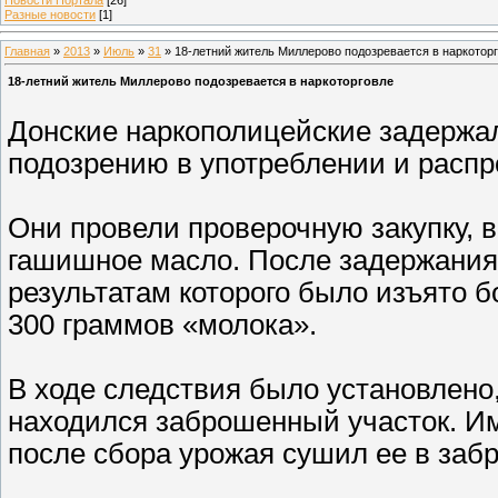
Разные новости
[1]
Главная
»
2013
»
Июль
»
31
» 18-летний житель Миллерово подозревается в наркотор
18-летний житель Миллерово подозревается в наркоторговле
Донские наркополицейские задержал
подозрению в употреблении и распр
Они провели проверочную закупку, 
гашишное масло. После задержания 
результатам которого было изъято б
300 граммов «молока».
В ходе следствия было установлено
находился заброшенный участок. И
после сбора урожая сушил ее в заб