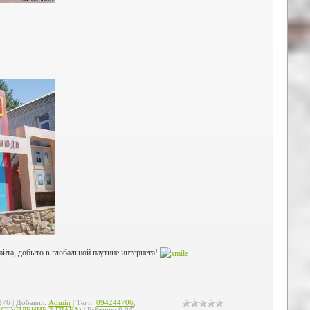
айта, добыто в глобальной паутине интернета!
276
|
Добавил
:
Admin
|
Теги
:
094244706
,