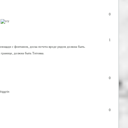
0
1
 площади с фонтаном, доска почета вроде рядом должна быть.
й границе, должна быть Титовка.
0
0