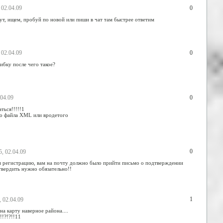
0
, 02.04.09
ут, ищем, пробуй по новой или пиши в чат там быстрее ответим
0
, 02.04.09
бку после чего такое?
0
.04.09
ться!!!!!1
о файла XML или вродетого
0
5, 02.04.09
и регистрацию, вам на почту должно было прийти письмо о подтверждении
твердить нужно обязательно!!
1
, 02.04.09
на карту наверное района....
!!?!?!!11