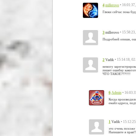
4
• 16:01:37
millerovo
Глюки сейчас пока буд
3
• 15:58:23
millerovo
Подробней опиши, оши
2
• 15:14:18, 02
Vadik
немогу зарегистрирова
пишет ошибку какогот
ЧТО ТАКОЕ???!!!!
6
• 16:03:3
Admin
Когда производил
емайл адреса, под
1
• 15:12:25
Vadik
это очень похоже 
Напишите я прав!!