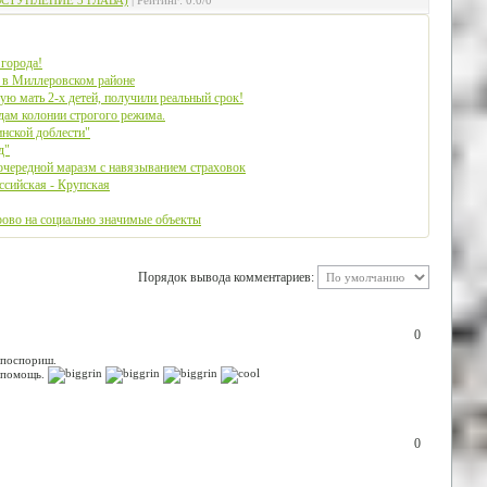
ВСТУПЛЕНИЕ 3 ГЛАВА)
|
Рейтинг
:
0.0
/
0
 города!
а в Миллеровском районе
ю мать 2-х детей, получили реальный срок!
дам колонии строгого режима.
нской доблести"
д"
чередной маразм с навязыванием страховок
ссийская - Крупская
рово на социально значимые объекты
Порядок вывода комментариев:
0
е поспориш.
в помощь.
0