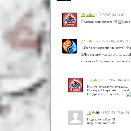
15
• 12:08:45, 04.04.09
Admin
Правила, есть правила!!!!
12
• 09:53:18, 04.04.09
millerovo
1.Где? расположена эта карта? На
2.Что скрыто? так как это на само
сильно не бить, могу и ошибиться.
13
• 11:59:43, 04.04.09
Admin
Ну, что отгадал то отгадал...
Все верно! Спрятана титовка!
Поздравляю, получи приз..
10
• 15:22:33, 03.04.09
Vadik
Подсказку дайте!!!!
нифига непонятноЁ