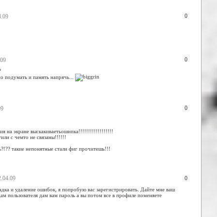
0
4.09
0
.09
?
о подумать и память напрячь...
0
09
я на экране выскакиваетьошипка!!!!!!!!!!!!!!!!!!
или с чемто не связаны!!!!!!
?!?? такие непонятные стали фиг прочитешь!!!
0
2.04.09
адка и удаление ошибок, я попробую вас зарегистрировать. Дайте мне ваш
дам пользователя дам вам пароль а вы потом все в профиле поменяете