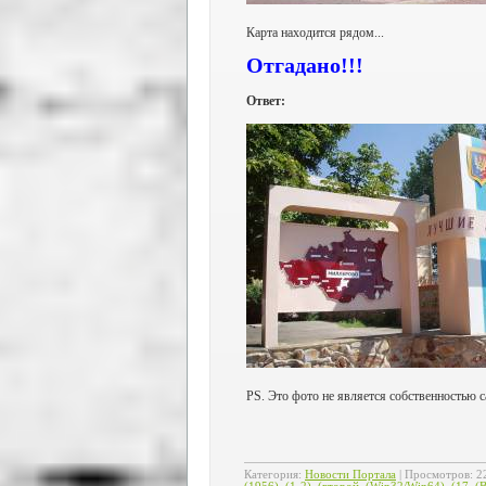
Карта находится рядом...
Отгадано!!!
Ответ:
PS. Это фото не является собственностью с
Категория
:
Новости Портала
|
Просмотров
:
2