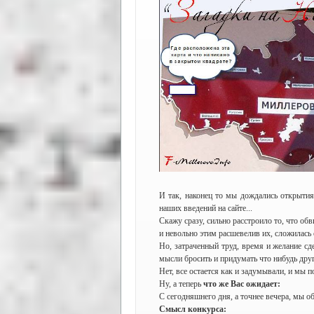
И так, наконец то мы дождались открытия
наших введений на сайте...
Скажу сразу, сильно расстроило то, что об
и невольно этим расшевелив их, сложилась 
Но, затраченный труд, время и желание сде
мысли бросить и придумать что нибудь друг
Нет, все остается как и задумывали, и мы п
Ну, а теперь
что же Вас ожидает:
С сегодняшнего дня, а точнее вечера, мы 
Смысл конкурса: