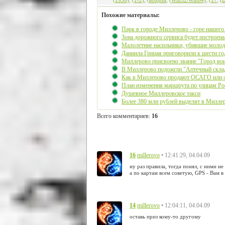
(1956)
,
(1-2)
,
(второй
,
(Win32/Win64)
,
(17
,
(
Похожие материалы:
Парк в городе Миллерово - горе нашего
Зона дорожного сервиса будет построен
Малолетние насильники, убившие молоду
Даниила Грицая приговорили к шести го
Миллерово присвоено звание "Город вои
В Миллерово подожгли "Аптечный скла
Как в Миллерово продают ОСАГО или о
План изменения маршрута по улицам Ро
Душевное Миллеровское такси
Более 380 млн рублей выделят в Милле
Всего комментариев
:
16
16
• 12:41:29, 04.04.09
millerovo
ну раз правила, тогда понял, с ними н
а по картам всем советую, GPS - Вам 
14
• 12:04:11, 04.04.09
millerovo
оставь приз кому-то другому