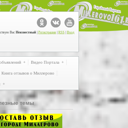
ствую Вас
Неизвестный
|
Регистрация
|
RSS
|
Вход
объявлений
Видео Портала
Книга отзывов о Миллерово
м
лезные темы