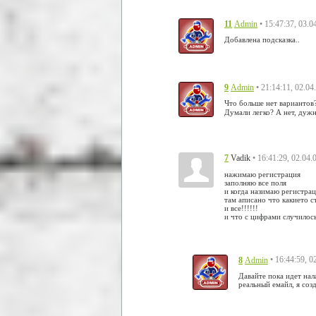
11
• 15:47:37, 03.0
Admin
Добавлена подсказка..
9
• 21:14:11, 02.04
Admin
Что больше нет вариантов
Думали легко? А нет, дужн
7
• 16:41:29, 02.04.
Vadik
нажимаю регистрация
заполняю все поля
и когда назимаю регистраци
там аписано что какието ст
и все!!!!!!
и что с цифрами случилось
8
• 16:44:59, 0
Admin
Давайте пока идет нал
реальный емайл, я соз