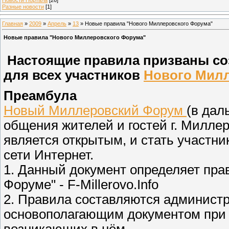
Разные новости
[1]
Главная
»
2009
»
Апрель
»
13
» Новые правила "Нового Миллеровского Форума"
Новые правила "Нового Миллеровского Форума"
Настоящие правила призваны с
для всех участников
Нового Мил
Преамбула
Новый Миллеровский Форум
(в дал
общения жителей и гостей г. Милле
является открытым, и стать участн
сети Интернет.
1. Данный документ определяет пра
Форуме" - F-Millerovo.Info
2. Правила составляются админист
основополагающим документом при
возникающих в нём.