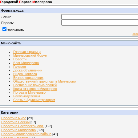
Г
ородской
П
ортал
М
иллерово
Форма входа
Логин:
Пароль:
запомнить
Заб
Меню сайта
Главная страница
Миллеровский Форум
Новости
Блог Миллерово
Галерея
Доска объявлений
Видео Портала
Бизнес справочник
Общественный транспорт в Миллерово
Расписание приема врачей
Книга отзывов о Миллерово
Погода в Миллерово
Рекламодателям
Связь с Администратором
Категории
Новости в мире
[29]
Новости в России
[57]
Новости в Ростовской обл.
[122]
Новости в Миллерово
[329]
Новости Миллеровского района
[41]
Новости Портала
[26]