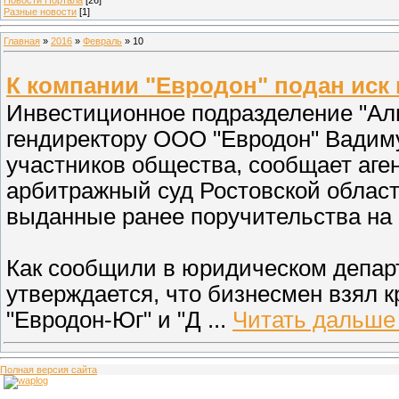
Разные новости
[1]
Главная
»
2016
»
Февраль
»
10
К компании "Евродон" подан иск 
Инвестиционное подразделение "Альф
гендиректору ООО "Евродон" Вадиму
участников общества, сообщает аге
арбитражный суд Ростовской област
выданные ранее поручительства на
Как сообщили в юридическом департ
утверждается, что бизнесмен взял 
"Евродон-Юг" и "Д
...
Читать дальше
Полная версия сайта