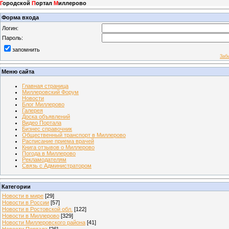
Г
ородской
П
ортал
М
иллерово
Форма входа
Логин:
Пароль:
запомнить
Заб
Меню сайта
Главная страница
Миллеровский Форум
Новости
Блог Миллерово
Галерея
Доска объявлений
Видео Портала
Бизнес справочник
Общественный транспорт в Миллерово
Расписание приема врачей
Книга отзывов о Миллерово
Погода в Миллерово
Рекламодателям
Связь с Администратором
Категории
Новости в мире
[29]
Новости в России
[57]
Новости в Ростовской обл.
[122]
Новости в Миллерово
[329]
Новости Миллеровского района
[41]
Новости Портала
[26]