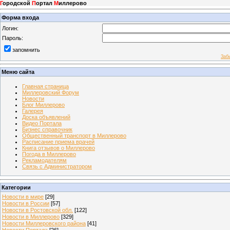
Г
ородской
П
ортал
М
иллерово
Форма входа
Логин:
Пароль:
запомнить
Заб
Меню сайта
Главная страница
Миллеровский Форум
Новости
Блог Миллерово
Галерея
Доска объявлений
Видео Портала
Бизнес справочник
Общественный транспорт в Миллерово
Расписание приема врачей
Книга отзывов о Миллерово
Погода в Миллерово
Рекламодателям
Связь с Администратором
Категории
Новости в мире
[29]
Новости в России
[57]
Новости в Ростовской обл.
[122]
Новости в Миллерово
[329]
Новости Миллеровского района
[41]
Новости Портала
[26]