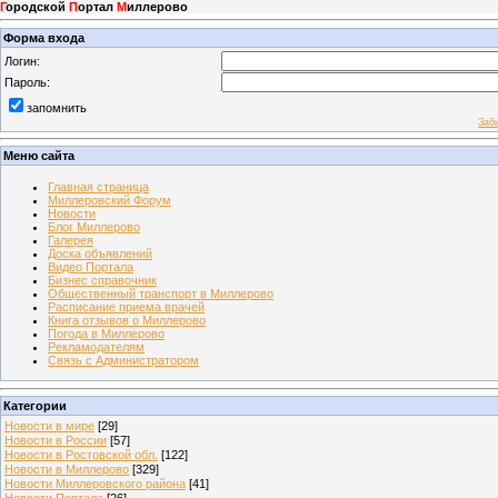
Г
ородской
П
ортал
М
иллерово
Форма входа
Логин:
Пароль:
запомнить
Заб
Меню сайта
Главная страница
Миллеровский Форум
Новости
Блог Миллерово
Галерея
Доска объявлений
Видео Портала
Бизнес справочник
Общественный транспорт в Миллерово
Расписание приема врачей
Книга отзывов о Миллерово
Погода в Миллерово
Рекламодателям
Связь с Администратором
Категории
Новости в мире
[29]
Новости в России
[57]
Новости в Ростовской обл.
[122]
Новости в Миллерово
[329]
Новости Миллеровского района
[41]
Новости Портала
[26]