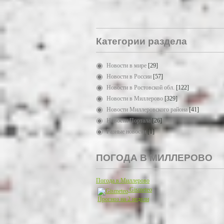
Категории раздела
Новости в мире
[29]
Новости в России
[57]
Новости в Ростовской обл.
[122]
Новости в Миллерово
[329]
Новости Миллеровского района
[41]
Новости Портала
[26]
Разные новости
[1]
ПОГОДА В МИЛЛЕРОВО
Погода в Миллерово
Gismeteo
Прогноз на 2 недели