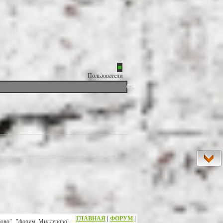
Пользователи
0%
ГЛАВНАЯ
|
ФОРУМ
|
рово", "форум Миллерово",