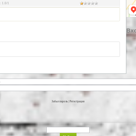
:
1.0
/
1
Вхо
Забыл пароль
|
Регистрация