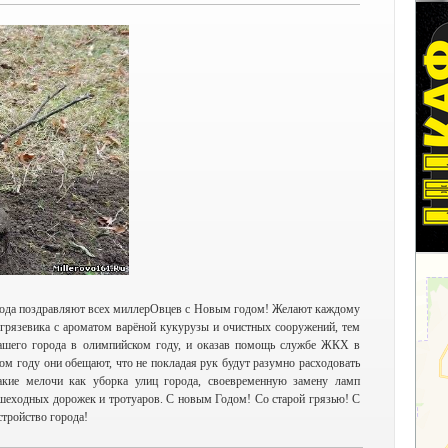
ода поздравляют всех миллерОвцев с Новым годом! Желают каждому
 грязевика с ароматом варёной кукурузы и очистных сооружений, тем
нашего города в олимпийском году, и оказав помощь службе ЖКХ в
ом году они обещают, что не покладая рук будут разумно расходовать
такие мелочи как уборка улиц города, своевременную замену ламп
ешеходных дорожек и тротуаров. С новым Годом! Со старой грязью! С
тройство города!