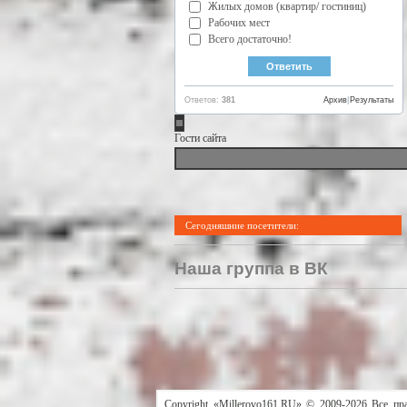
Жилых домов (квартир/ гостиниц)
Рабочих мест
Всего достаточно!
Ответов:
381
Архив
|
Результаты
Гости сайта
Сегодняшние посетители:
Наша группа в ВК
Copyright «Millerovo161.RU» © 2009-2026 Все пр