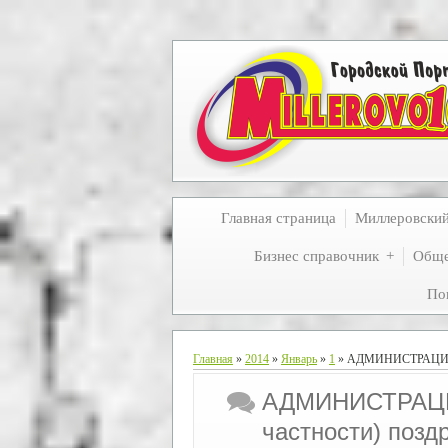
Главная страница
Миллеровски
Бизнес справочник
Обще
По
Главная
»
2014
»
Январь
»
1
» АДМИНИСТРАЦИЯ Р
АДМИНИСТРАЦИ
частности) поз