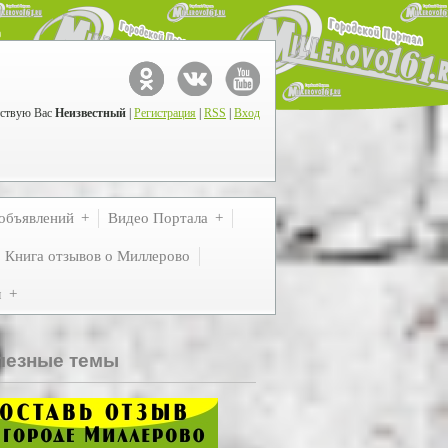
ствую Вас
Неизвестный
|
Регистрация
|
RSS
|
Вход
объявлений
Видео Портала
Книга отзывов о Миллерово
м
лезные темы