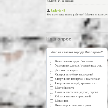
Наш опрос
Чего не хватает городу Миллерово?
Качественных дорог / парковок
Ухоженных дворов / освещённых улиц
Детских площадок
Скверов и зелёных насаждений
Спортивных площадок и комплексов
Спортивных секций, кружков и т.д.
Мест общепита
Ночных заведений (клубов, баров)
Образователных учреждений
Магазинов
Кинотеатров/ театров/ музеев