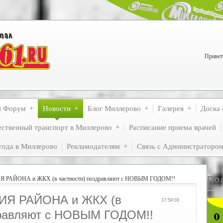
Привет
й Форум
Новости
Блог Миллерово
Галерея
Доска 
ственный транспорт в Миллерово
Расписание приема врачей
года в Миллерово
Рекламодателям
Связь с Администраторо
По
АЙОНА и ЖКХ (в частности) поздравляют с НОВЫМ ГОДОМ!!
Я РАЙОНА и ЖКХ (в
17:54:03
дравляют с НОВЫМ ГОДОМ!!