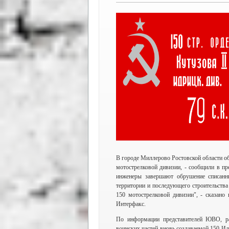
В городе Миллерово Ростовской области о
мотострелковой дивизии, - сообщили в п
инженеры завершают обрушение списанн
территории и последующего строительства
150 мотострелковой дивизии", - сказан
Интерфакс.
По информации представителей ЮВО, ра
воинских частей вновь создаваемой 150 Ид