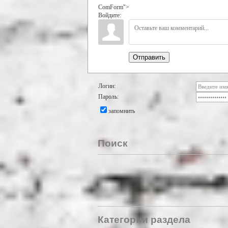
ComForm">
Войдите:
Отправить
Логин:
Пароль:
запомнить
Поиск
Категории раздела