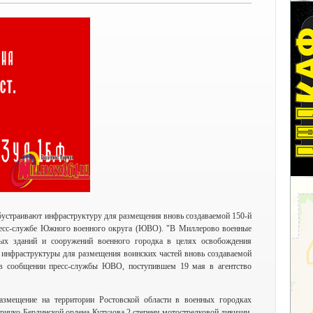
бустраивают инфраструктуру для размещения вновь создаваемой 150-й
ресс-службе Южного военного округа (ЮВО). "В Миллерово военные
ых зданий и сооружений военного городка в целях освобождения
 инфраструктуры для размещения воинских частей вновь создаваемой
о в сообщении пресс-службы ЮВО, поступившем 19 мая в агентство
змещение на территории Ростовской области в военных городках
рицко-Берлинской ордена Кутузова 2 степени мотострелковой дивизии,