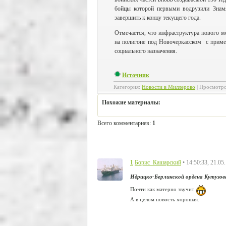
бойцы которой первыми водрузили Знам
завершить к концу текущего года.
Отмечается, что инфраструктура нового мо
на полигоне под Новочеркасском с приме
социального назначения.
Источник
Категория
:
Новости в Миллерово
|
Просмотр
Похожие материалы:
Всего комментариев
:
1
1
• 14:50:33, 21.05
Борис_Кашарский
Идрицко-Берлинской ордена Кутузо
Почти как матерно звучит
А в целом новость хорошая.