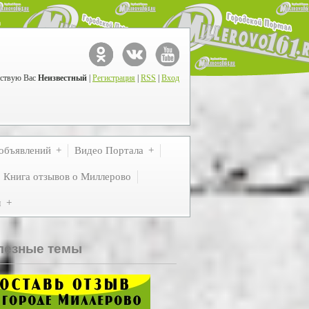
ствую Вас
Неизвестный
|
Регистрация
|
RSS
|
Вход
объявлений
Видео Портала
Книга отзывов о Миллерово
м
лезные темы