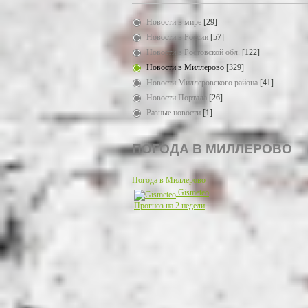
Новости в мире
[29]
Новости в России
[57]
Новости в Ростовской обл.
[122]
Новости в Миллерово
[329]
Новости Миллеровского района
[41]
Новости Портала
[26]
Разные новости
[1]
ПОГОДА В МИЛЛЕРОВО
Погода в Миллерово
Gismeteo
Прогноз на 2 недели