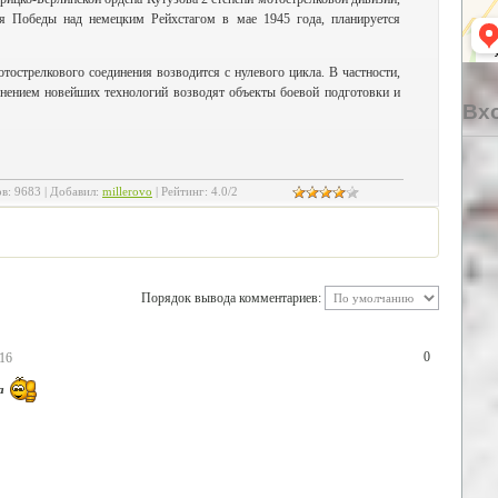
я Победы над немецким Рейхстагом в мае 1945 года, планируется
тострелкового соединения возводится с нулевого цикла. В частности,
нением новейших технологий возводят объекты боевой подготовки и
Вхо
ов
:
9683
|
Добавил
:
millerovo
|
Рейтинг
:
4.0
/
2
Порядок вывода комментариев:
0
.16
ва