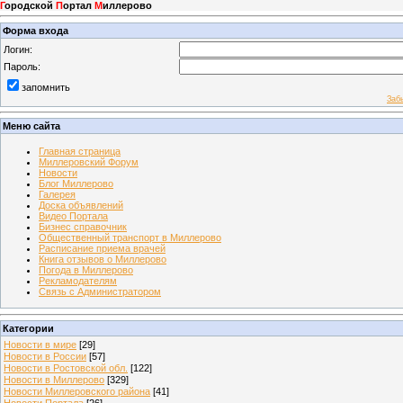
Г
ородской
П
ортал
М
иллерово
Форма входа
Логин:
Пароль:
запомнить
Заб
Меню сайта
Главная страница
Миллеровский Форум
Новости
Блог Миллерово
Галерея
Доска объявлений
Видео Портала
Бизнес справочник
Общественный транспорт в Миллерово
Расписание приема врачей
Книга отзывов о Миллерово
Погода в Миллерово
Рекламодателям
Связь с Администратором
Категории
Новости в мире
[29]
Новости в России
[57]
Новости в Ростовской обл.
[122]
Новости в Миллерово
[329]
Новости Миллеровского района
[41]
Новости Портала
[26]