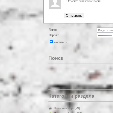
Отправить
Логин:
Пароль:
запомнить
Поиск
Категории раздела
Новости в мире
[29]