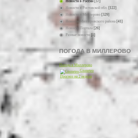
Новости в России
[57]
Новости в Ростовской обл.
[122]
Новости в Миллерово
[329]
Новости Миллеровского района
[41]
Новости Портала
[26]
Разные новости
[1]
ПОГОДА В МИЛЛЕРОВО
Погода в Миллерово
Gismeteo
Прогноз на 2 недели