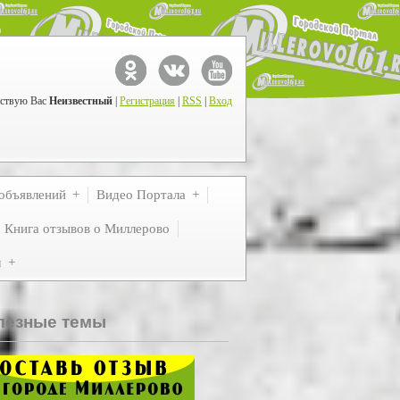
ствую Вас
Неизвестный
|
Регистрация
|
RSS
|
Вход
объявлений
Видео Портала
Книга отзывов о Миллерово
м
лезные темы