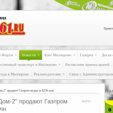
Привет
й Форум
Новости
Блог Миллерово
Галерея
Доска 
ственный транспорт в Миллерово
Расписание приема врачей
года в Миллерово
Рекламодателям
Связь с Администраторо
По
м-2" продают Газпром медиа за $250 млн
Дом-2" продают Газпром
22:27:27
лн