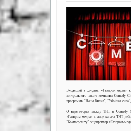
Входящий в холдинг «Газпром-медиа» к
контрольного пакета компании Comedy Cl
программы "Наша Russia", "Убойная сила",
О переговорах между ТНТ и Comedy Clu
«Газпром-медиа» в лице канала ТНТ дейст
"Коммерсанту" гендиректор «Газпром-меди