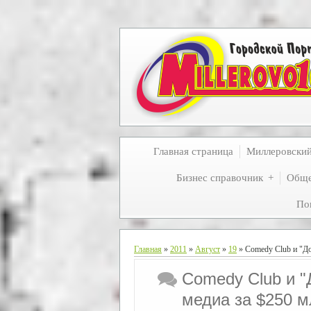
Главная страница
Миллеровски
Бизнес справочник
Обще
По
Главная
»
2011
»
Август
»
19
» Comedy Club и "До
Comedy Club и "
медиа за $250 м