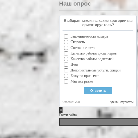
Наш опрос
Выбирая такси, на какие критерии вы
ориентируетесь?
Запоминаемость номера
Скорость
Состояние авто
Качество работы диспетчеров
Качество работы водителей
Цена
Дополнительные услуги, скидки
Езжу по привычке
Мне все равно
Ответов:
208
Архив
|
Результаты
Гости сайта