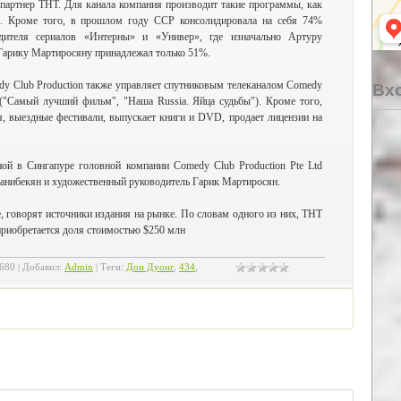
 партнер ТНТ. Для канала компания производит такие программы, как
». Кроме того, в прошлом году CCP консолидировала на себя 74%
дителя сериалов «Интерны» и «Универ», где изначально Артуру
Гарику Мартиросяну принадлежал только 51%.
y Club Production также управляет спутниковым телеканалом Comedy
Вхо
"Самый лучший фильм", "Наша Russia. Яйца судьбы"). Кроме того,
, выездные фестивали, выпускает книги и DVD, продает лицензии на
ой в Сингапуре головной компании Comedy Club Production Pte Ltd
анибекян и художественный руководитель Гарик Мартиросян.
, говорят источники издания на рынке. По словам одного из них, ТНТ
приобретается доля стоимостью $250 млн
680
|
Добавил
:
Admin
|
Теги
:
Дон Дуонг
,
434
,