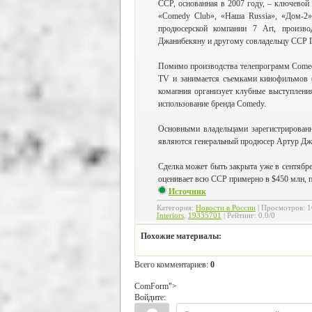
CCP, основанная в 2007 году, – ключевой
«Comedy Club», «Наша Russia», «Дом-2
продюсерской компании 7 Art, произво
Джанибекяну и другому совладельцу CCP 
Помимо производства телепрограмм Comed
TV и занимается съемками кинофильмов (
комапния организует клубные выступления
использование бренда Comedy.
Основными владельцами зарегистрированн
являются генеральный продюсер Артур Дж
Сделка может быть закрыта уже в сентябре
оценивает всю CCP примерно в $450 млн, 
Источник
Категория
:
Новости в России
|
Просмотров
:
1
Interiors
,
19335701
|
Рейтинг
:
0.0
/
0
Похожие материалы:
Всего комментариев
:
0
ComForm">
Войдите: