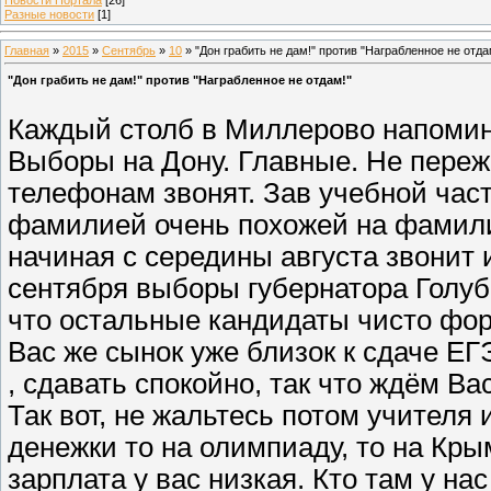
Разные новости
[1]
Главная
»
2015
»
Сентябрь
»
10
» "Дон грабить не дам!" против "Награбленное не отда
"Дон грабить не дам!" против "Награбленное не отдам!"
Каждый столб в Миллерово напоминает
Выборы на Дону. Главные. Не пережи
телефонам звонят. Зав учебной части
фамилией очень похожей на фамилию
начиная с середины августа звонит и
сентября выборы губернатора Голубе
что остальные кандидаты чисто ф
Вас же сынок уже близок к сдаче ЕГ
, сдавать спокойно, так что ждём В
Так вот, не жальтесь потом учителя 
денежки то на олимпиаду, то на Крым
зарплата у вас низкая. Кто там у на