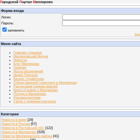
Г
ородской
П
ортал
М
иллерово
Форма входа
Логин:
Пароль:
запомнить
Заб
Меню сайта
Главная страница
Миллеровский Форум
Новости
Блог Миллерово
Галерея
Доска объявлений
Видео Портала
Бизнес справочник
Общественный транспорт в Миллерово
Расписание приема врачей
Книга отзывов о Миллерово
Погода в Миллерово
Рекламодателям
Связь с Администратором
Категории
Новости в мире
[29]
Новости в России
[57]
Новости в Ростовской обл.
[122]
Новости в Миллерово
[329]
Новости Миллеровского района
[41]
Новости Портала
[26]