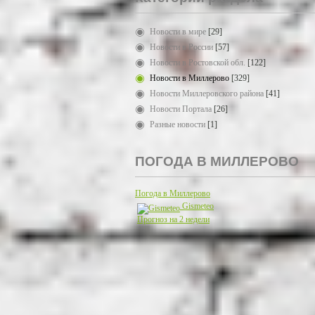
Новости в мире
[29]
Новости в России
[57]
Новости в Ростовской обл.
[122]
Новости в Миллерово
[329]
Новости Миллеровского района
[41]
Новости Портала
[26]
Разные новости
[1]
ПОГОДА В МИЛЛЕРОВО
Погода в Миллерово
Gismeteo
Прогноз на 2 недели