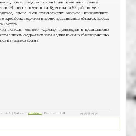
ания «Донстар», входящая в состав Группы компаний «Евродон».
авит 20 тысяч тонн мяса в год. Будет создано 900 рабочих мест.
кубатора, свыше 60-ти птицеводческих корпусов, птицекомбината,
а по переработке подстилки и прочих промышленных объектов, которые
о кластера.
 утки позволит компании «Донстар» производить в промышленных
чества с низким содержанием жира и одним из самых сбалансированных
тов и витаминов составу.
ов
:
1469
|
Добавил
:
millerovo
|
Рейтинг
:
0.0
/
0