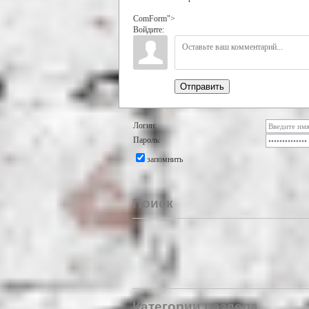
ComForm">
Войдите:
Отправить
Логин:
Пароль:
запомнить
Поиск
Категории раздела