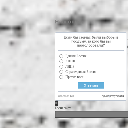
Наш опрос
Если бы сейчас были выборы в
Госдуму, за кого бы вы
проголосовали?
Единая Россия
КПРФ
ЛДПР
Справедливая Россия
Против всех
Ответов:
138
Архив
|
Результаты
Гости сайта