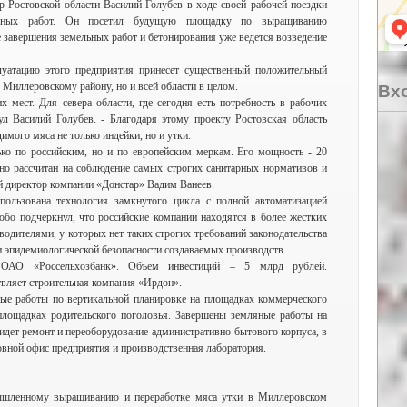
 Ростовской области Василий Голубев в ходе своей рабочей поездки
ельных работ. Он посетил будущую площадку по выращиванию
е завершения земельных работ и бетонирования уже ведется возведение
луатацию этого предприятия принесет существенный положительный
 Миллеровскому району, но и всей области в целом.
Вхо
х мест. Для севера области, где сегодня есть потребность в рабочих
нул Василий Голубев. - Благодаря этому проекту Ростовская область
мого мяса не только индейки, но и утки.
ко по российским, но и по европейским меркам. Его мощность - 20
ьно рассчитан на соблюдение самых строгих санитарных нормативов и
й директор компании «Донстар» Вадим Ванеев.
пользована технология замкнутого цикла с полной автоматизацией
обо подчеркнул, что российские компании находятся в более жестких
одителями, у которых нет таких строгих требований законодательства
и эпидемиологической безопасности создаваемых производств.
т ОАО «Россельхозбанк». Объем инвестиций – 5 млрд рублей.
твляет строительная компания «Ирдон».
ые работы по вертикальной планировке на площадках коммерческого
 площадках родительского поголовья. Завершены земляные работы на
идет ремонт и переоборудование административно-бытового корпуса, в
овной офис предприятия и производственная лаборатория.
ышленному выращиванию и переработке мяса утки в Миллеровском