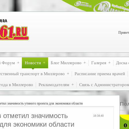
Привет
й Форум
Новости
Блог Миллерово
Галерея
Доска 
ственный транспорт в Миллерово
Расписание приема врачей
года в Миллерово
Рекламодателям
Связь с Администраторо
По
етил значимость утиного проекта для экономики области
в отметил значимость
16:34:40
 для экономики области