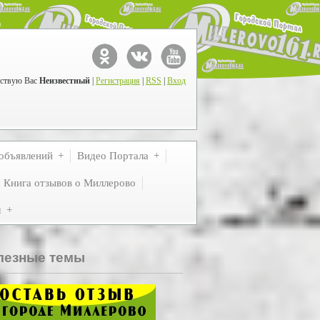
ствую Вас
Неизвестный
|
Регистрация
|
RSS
|
Вход
объявлений
Видео Портала
Книга отзывов о Миллерово
м
лезные темы