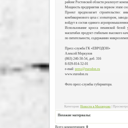
районе Ростовской области реализует комп
Мощность предприятия на первом этапе сост
Проект предполагает строительство: ин
комбикормового цеха с элеватором, завод
войдут в состав единого агропромышленног
Использование кросса пекинской белой
масштабах продукт стабильно высокого ка
по питательности, содержанию микроэлемен
Пресс-служба ГК «ЕВРОДОН»
Алексей Меркулов
(863) 240-50-54, доб. 316
8-929-814-52-01
e-mail:
press@eurodon.ru
www.eurodon.ru
Фото пресс-службы губернатора.
Категория
:
Новости в Миллерово
|
Просмотр
Похожие материалы:
Всего комментариев
:
0