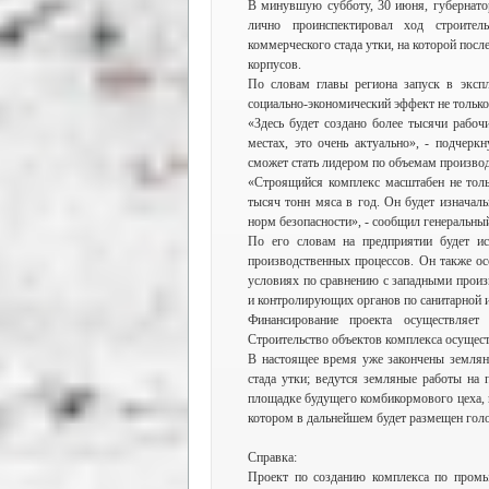
В минувшую субботу, 30 июня, губернатор
лично проинспектировал ход строит
коммерческого стада утки, на которой посл
корпусов.
По словам главы региона запуск в эксп
социально-экономический эффект не только
«Здесь будет создано более тысячи рабочи
местах, это очень актуально», - подчерк
сможет стать лидером по объемам производи
«Строящийся комплекс масштабен не толь
тысяч тонн мяса в год. Он будет изначал
норм безопасности», - сообщил генеральны
По его словам на предприятии будет ис
производственных процессов. Он также ос
условиях по сравнению с западными произв
и контролирующих органов по санитарной 
Финансирование проекта осуществляе
Строительство объектов комплекса осущес
В настоящее время уже закончены землян
стада утки; ведутся земляные работы на
площадке будущего комбикормового цеха, 
котором в дальнейшем будет размещен гол
Справка:
Проект по созданию комплекса по пром