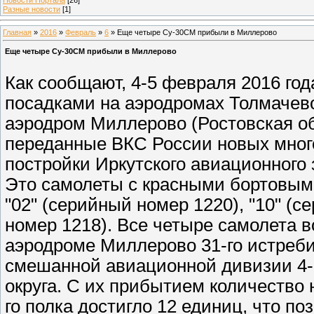
Разные новости
[1]
Главная
»
2016
»
Февраль
»
6
» Еще четыре Су-30СМ прибыли в Миллерово
Еще четыре Су-30СМ прибыли в Миллерово
Как сообщают, 4-5 февраля 2016 го
посадками на аэродромах Толмачево
аэродром Миллерово (Ростовская о
переданные ВКС России новых мно
постройки Иркутского авиационного 
Это самолеты с красными бортовыми
"02" (серийный номер 1220), "10" (с
номер 1218). Все четыре самолета 
аэродроме Миллерово 31-го истреби
смешанной авиационной дивизии 4-
округа. С их прибытием количество
го полка достигло 12 единиц, что п