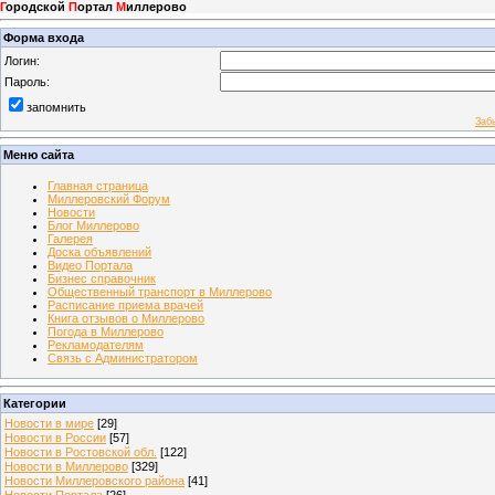
Г
ородской
П
ортал
М
иллерово
Форма входа
Логин:
Пароль:
запомнить
Заб
Меню сайта
Главная страница
Миллеровский Форум
Новости
Блог Миллерово
Галерея
Доска объявлений
Видео Портала
Бизнес справочник
Общественный транспорт в Миллерово
Расписание приема врачей
Книга отзывов о Миллерово
Погода в Миллерово
Рекламодателям
Связь с Администратором
Категории
Новости в мире
[29]
Новости в России
[57]
Новости в Ростовской обл.
[122]
Новости в Миллерово
[329]
Новости Миллеровского района
[41]
Новости Портала
[26]