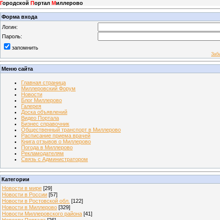
Г
ородской
П
ортал
М
иллерово
Форма входа
Логин:
Пароль:
запомнить
Заб
Меню сайта
Главная страница
Миллеровский Форум
Новости
Блог Миллерово
Галерея
Доска объявлений
Видео Портала
Бизнес справочник
Общественный транспорт в Миллерово
Расписание приема врачей
Книга отзывов о Миллерово
Погода в Миллерово
Рекламодателям
Связь с Администратором
Категории
Новости в мире
[29]
Новости в России
[57]
Новости в Ростовской обл.
[122]
Новости в Миллерово
[329]
Новости Миллеровского района
[41]
Новости Портала
[26]