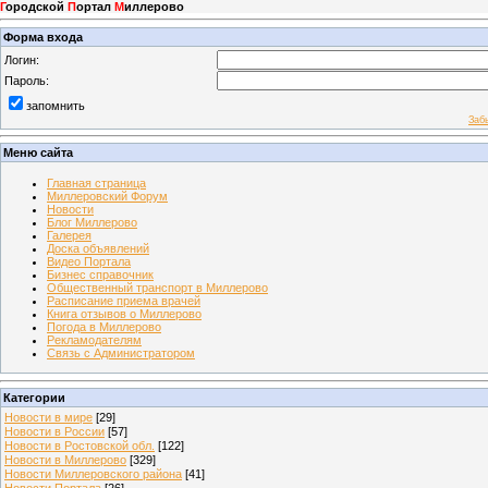
Г
ородской
П
ортал
М
иллерово
Форма входа
Логин:
Пароль:
запомнить
Заб
Меню сайта
Главная страница
Миллеровский Форум
Новости
Блог Миллерово
Галерея
Доска объявлений
Видео Портала
Бизнес справочник
Общественный транспорт в Миллерово
Расписание приема врачей
Книга отзывов о Миллерово
Погода в Миллерово
Рекламодателям
Связь с Администратором
Категории
Новости в мире
[29]
Новости в России
[57]
Новости в Ростовской обл.
[122]
Новости в Миллерово
[329]
Новости Миллеровского района
[41]
Новости Портала
[26]