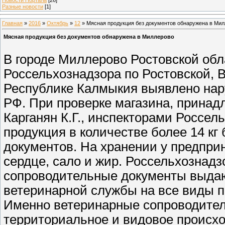
Разные новости
[1]
Главная
»
2016
»
Октябрь
»
12
» Мясная продукция без документов обнаружена в Ми
Мясная продукция без документов обнаружена в Миллерово
В городе Миллерово Ростовской об
Россельхознадзора по Ростовской, 
Республике Калмыкия выявлено нар
РФ. При проверке магазина, прина
Карганян К.Г., инспекторами Россе
продукция в количестве более 14 к
документов. На хранении у предпри
сердце, сало и жир. Россельхознадз
сопроводительные документы выдаю
ветеринарной службы на все виды п
Именно ветеринарные сопроводител
территориальное и видовое происх