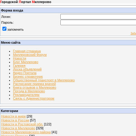
Г
ородской
П
ортал
М
иллерово
Форма входа
Логин:
Пароль:
запомнить
Заб
Меню сайта
Главная страница
Миллеровский Форум
Новости
Блог Миллерово
Галерея
Доска объявлений
Видео Портала
Бизнес справочник
Общественный транспорт в Миллерово
Расписание приема врачей
Книга отзывов о Миллерово
Погода в Миллерово
Рекламодателям
Связь с Администратором
Категории
Новости в мире
[29]
Новости в России
[57]
Новости в Ростовской обл.
[122]
Новости в Миллерово
[329]
Новости Миллеровского района
[41]
Новости Портала
[26]