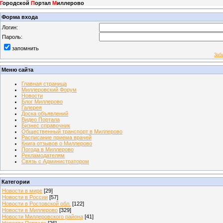
Г
ородской
П
ортал
М
иллерово
Форма входа
Логин:
Пароль:
запомнить
Заб
Меню сайта
Главная страница
Миллеровский Форум
Новости
Блог Миллерово
Галерея
Доска объявлений
Видео Портала
Бизнес справочник
Общественный транспорт в Миллерово
Расписание приема врачей
Книга отзывов о Миллерово
Погода в Миллерово
Рекламодателям
Связь с Администратором
Категории
Новости в мире
[29]
Новости в России
[57]
Новости в Ростовской обл.
[122]
Новости в Миллерово
[329]
Новости Миллеровского района
[41]
Новости Портала
[26]