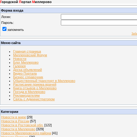
Г
ородской
П
ортал
М
иллерово
Форма входа
Логин:
Пароль:
запомнить
Заб
Меню сайта
Главная страница
Миллеровский Форум
Новости
Блог Миллерово
Галерея
Доска объявлений
Видео Портала
Бизнес справочник
Общественный транспорт в Миллерово
Расписание приема врачей
Книга отзывов о Миллерово
Погода в Миллерово
Рекламодателям
Связь с Администратором
Категории
Новости в мире
[29]
Новости в России
[57]
Новости в Ростовской обл.
[122]
Новости в Миллерово
[329]
Новости Миллеровского района
[41]
Новости Портала
[26]