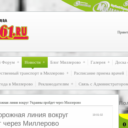
Привет
й Форум
Новости
Блог Миллерово
Галерея
Доска 
ственный транспорт в Миллерово
Расписание приема врачей
года в Миллерово
Рекламодателям
Связь с Администраторо
По
ожная линия вокруг Украины пройдет через Миллерово
орожная линия вокруг
19:01:02
т через Миллерово