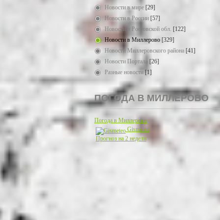
Новости в мире
[29]
Новости в России
[57]
Новости в Ростовской обл.
[122]
Новости в Миллерово
[329]
Новости Миллеровского района
[41]
Новости Портала
[26]
Разные новости
[1]
ПОГОДА В МИЛЛЕРОВО
Погода в Миллерово
Gismeteo
Прогноз на 2 недели