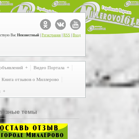
ствую Вас
Неизвестный
|
Регистрация
|
RSS
|
Вход
объявлений
Видео Портала
Книга отзывов о Миллерово
м
лезные темы