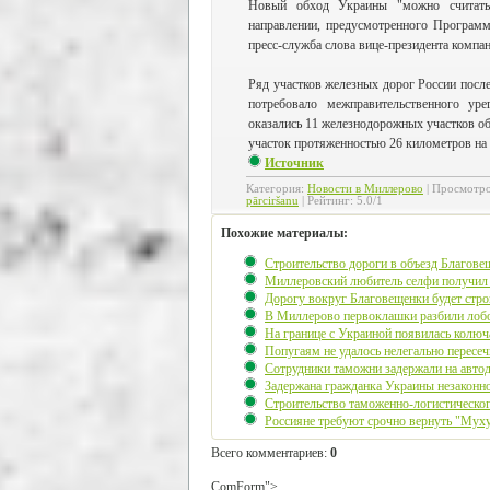
Новый обход Украины "можно считать
направлении, предусмотренного Программ
пресс-служба слова вице-президента компа
Ряд участков железных дорог России после
потребовало межправительственного уре
оказались 11 железнодорожных участков о
участок протяженностью 26 километров на 
Источник
Категория
:
Новости в Миллерово
|
Просмотр
pārciršanu
|
Рейтинг
:
5.0
/
1
Похожие материалы:
Строительство дороги в объезд Благове
Миллеровский любитель селфи получил 
Дорогу вокруг Благовещенки будет стр
В Миллерово первоклашки разбили лобо
На границе с Украиной появилась колюч
Попугаям не удалось нелегально пересеч
Сотрудники таможни задержали на автод
Задержана гражданка Украины незаконно
Строительство таможенно-логистическо
Россияне требуют срочно вернуть "Муху
Всего комментариев
:
0
ComForm">