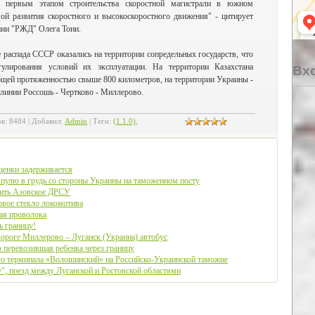
 первым этапом строительства скоростной магистрали в южном
ой развития скоростного и высокоскоростного движения" - цитирует
нии "РЖД" Олега Тони.
 распада СССР оказались на территории сопредельных государств, что
гулирования условий их эксплуатации. На территории Казахстана
Вхо
бщей протяженностью свыше 800 километров, на территории Украины -
линии Россошь - Чертково - Миллерово.
ов
:
8484
|
Добавил
:
Admin
|
Теги
:
(1.1.0)
,
щенки задерживается
пулю в грудь со стороны Украины на таможенном посту
оить Азовское ДРСУ
вое стекло локомотива
ая проволока
ь границу!
ороге Миллерово – Луганск (Украина) автобус
 перевозившая ребенка через границу
го терминала «Волошинский» на Российско-Украинской таможне
", поезд между Луганской и Ростовской областями