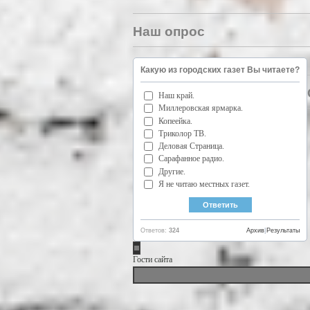
Наш опрос
Какую из городских газет Вы читаете?
Наш край.
Миллеровская ярмарка.
Копеейка.
Триколор ТВ.
Деловая Страница.
Сарафанное радио.
Другие.
Я не читаю местных газет.
Ответов:
324
Архив
|
Результаты
Гости сайта