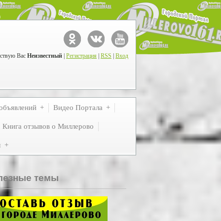
ствую Вас
Неизвестный
|
Регистрация
|
RSS
|
Вход
объявлений
Видео Портала
Книга отзывов о Миллерово
м
лезные темы