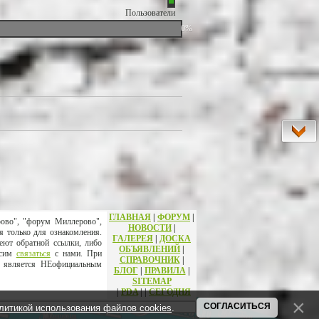
Пользователи
0%
ГЛАВНАЯ
|
ФОРУМ
|
рово", "форум Миллерово",
НОВОСТИ
|
я только для ознакомления.
ГАЛЕРЕЯ
|
ДОСКА
еют обратной ссылки, либо
ОБЪЯВЛЕНИЙ
|
осим
связаться
с нами. При
СПРАВОЧНИК
|
т является НЕофициальным
БЛОГ
|
ПРАВИЛА
|
SITEMAP
|
PDA
|
|
СЕГОДНЯ
СОГЛАСИТЬСЯ
литикой использования файлов cookies
.