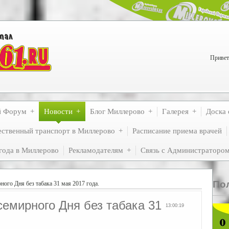
Привет
й Форум
Новости
Блог Миллерово
Галерея
Доска 
ственный транспорт в Миллерово
Расписание приема врачей
года в Миллерово
Рекламодателям
Связь с Администраторо
По
ого Дня без табака 31 мая 2017 года.
емирного Дня без табака 31
13:00:19