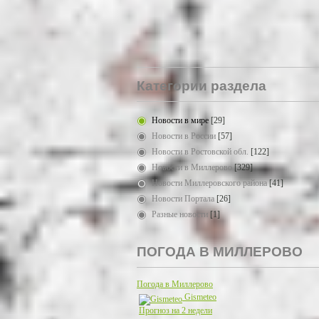
Категории раздела
Новости в мире
[29]
Новости в России
[57]
Новости в Ростовской обл.
[122]
Новости в Миллерово
[329]
Новости Миллеровского района
[41]
Новости Портала
[26]
Разные новости
[1]
ПОГОДА В МИЛЛЕРОВО
Погода в Миллерово
Gismeteo
Прогноз на 2 недели