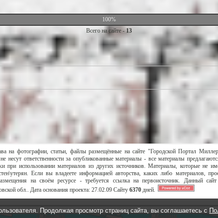
100%
Всего на сайте -
13
ава на фотографии, статьи, файлы размещённые на сайте "Городской Портал Милле
не несут ответственности за опубликованные материалы - все материалы предлагаютс
и при использовании материалов из других источников. Материалы, которые не им
тен\утерян. Если вы владеете информацией авторства, каких либо материалов, пр
размещения на своём ресурсе - требуется ссылка на первоисточник. Данный сай
вской обл..
Дата основания проекта:
27.02.09
Сайту
6370
дней.
ользователя. Продолжая просмотр страниц сайта, вы соглашаетесь с
По