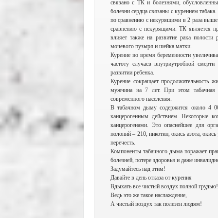
связано с ТК и болезнями, обусловленны
болезни сердца связаны с курением табака.
по сравнению с некурящими в 2 раза выше.
сравнению с некурящими. ТК является пр
влияет также на развитие рака полости 
мочевого пузыря и шейка матки.
Курение во время беременности увеличива
частоту случаев внутриутробной смерти
развитии ребенка.
Курение сокращает продолжительность жи
мужчина на 7 лет. При этом табачная 
современного населения.
В табачном дыму содержится около 4 000
канцерогенным действием. Некоторые к
канцерогенами. Это опаснейшее для орг
полоний – 210, никотин, окись азота, окись
перечесть.
Компоненты табачного дыма поражает пра
болезней, потере здоровья и даже инвалидн
Задумайтесь над этим!
Давайте в день отказа от курения
Вдыхать все чистый воздух полной грудью!
Ведь это же такое наслаждение,
А чистый воздух так полезен людям!