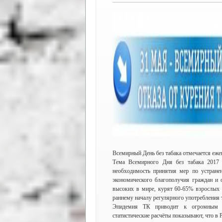
Всемирный День без табака отмечается еже
Тема Всемирного Дня без табака 2017 
необходимость принятия мер по устранен
экономического благополучия граждан и 
высоких в мире, курят 60-65% взрослых 
раннему началу регулярного употребления т
Эпидемия ТК приводит к огромным н
статистические расчёты показывают, что 