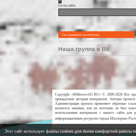
Гости сайта
Сегодняшние посетители:
Наша группа в ВК
Copyright «Millerovo161.RU» © 2009-2026 Все пр
принадлежат авторам материалов. Авторы проекта 
Администрация проекта применяет обратные ссылк
являются нашими, или их источник не был извес
использовании материалов с нашего сайта для 
информационным ресурсом города Миллерово Росто
Этот сайт использует файлы cookies для более комфортной работы п