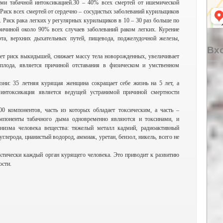
ми табачной интоксикацией.30 – 40% всех смертей от ишемической
 Риск всех смертей от сердечно – сосудистых заболеваний курильщиков
 Риск рака легких у регулярных курильщиков в 10 – 30 раз больше по
ичиной около 90% всех случаев заболеваний раком легких. Курение
рта, верхних дыхательных путей, пищевода, поджелудочной железы,
Вхо
ет риск выкидышей, снижает массу тела новорожденных, увеличивает
 плода, является причиной отставания в физическом и умственном
зни: 35 летняя курящая женщина сокращает себе жизнь на 5 лет, а
интоксикация является ведущей устранимой причиной смертности
 компонентов, часть из которых обладает токсическим, а часть –
омпоненты табачного дыма одновременно являются и токсинами, и
анизма человека вещества: тяжелый металл кадмий, радиоактивный
 углерода, цианистый водород, аммиак, уретан, бензол, никель, всего не
ктически каждый орган курящего человека. Это приводит к развитию
ости.