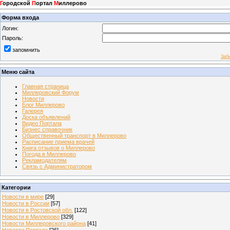
Г
ородской
П
ортал
М
иллерово
Форма входа
Логин:
Пароль:
запомнить
Заб
Меню сайта
Главная страница
Миллеровский Форум
Новости
Блог Миллерово
Галерея
Доска объявлений
Видео Портала
Бизнес справочник
Общественный транспорт в Миллерово
Расписание приема врачей
Книга отзывов о Миллерово
Погода в Миллерово
Рекламодателям
Связь с Администратором
Категории
Новости в мире
[29]
Новости в России
[57]
Новости в Ростовской обл.
[122]
Новости в Миллерово
[329]
Новости Миллеровского района
[41]
Новости Портала
[26]