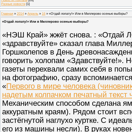
Разные новости
[1]
Главная
»
2014
»
Апрель
»
16
» «Отдай лопату!» Или в Миллерово осенью выборы?
«Отдай лопату!» Или в Миллерово осенью выборы?
«НЭШ Край» жжёт снова. : «Отдай Л
«здравствуйте» сказал глава Милл
Горшколепов в День древонасаждени
говорить холопам «Здавствуйте!». Н
газеты перехвали самих себя в попы
на фотографию, сразу вспоминается
«
Первого в мире человека (чиновни
надетым колпачком печатный текст 
Механическим способом сделана ямк
аккуратным краям). Рядом стоит вс
застёгнутой наглухо куртке. С идеа
его из машины несли). В руках нов