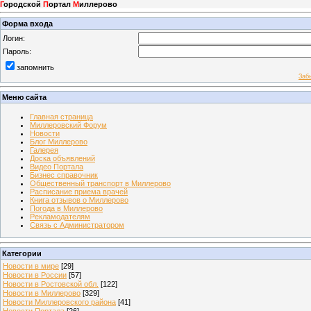
Г
ородской
П
ортал
М
иллерово
Форма входа
Логин:
Пароль:
запомнить
Заб
Меню сайта
Главная страница
Миллеровский Форум
Новости
Блог Миллерово
Галерея
Доска объявлений
Видео Портала
Бизнес справочник
Общественный транспорт в Миллерово
Расписание приема врачей
Книга отзывов о Миллерово
Погода в Миллерово
Рекламодателям
Связь с Администратором
Категории
Новости в мире
[29]
Новости в России
[57]
Новости в Ростовской обл.
[122]
Новости в Миллерово
[329]
Новости Миллеровского района
[41]
Новости Портала
[26]