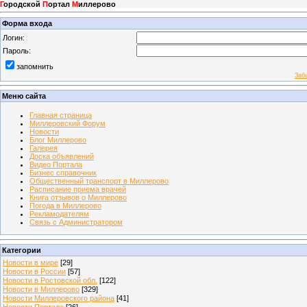
Г
ородской
П
ортал
М
иллерово
Форма входа
Логин:
Пароль:
запомнить
Заб
Меню сайта
Главная страница
Миллеровский Форум
Новости
Блог Миллерово
Галерея
Доска объявлений
Видео Портала
Бизнес справочник
Общественный транспорт в Миллерово
Расписание приема врачей
Книга отзывов о Миллерово
Погода в Миллерово
Рекламодателям
Связь с Администратором
Категории
Новости в мире
[29]
Новости в России
[57]
Новости в Ростовской обл.
[122]
Новости в Миллерово
[329]
Новости Миллеровского района
[41]
Новости Портала
[26]