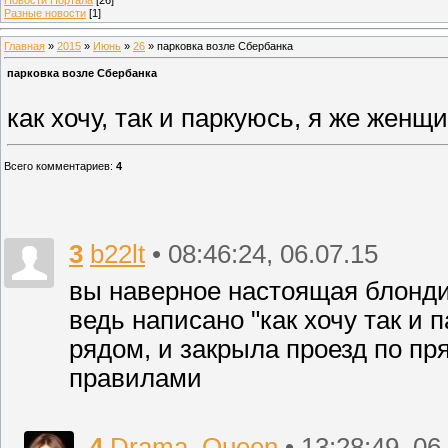
Разные новости
[1]
Главная
»
2015
»
Июнь
»
26
» парковка возле Сбербанка
парковка возле Сбербанка
как хочу, так и паркуюсь, я же женщи
Всего комментариев
:
4
3
b22lt
• 08:46:24, 06.07.15
вы наверное настоящая блондинк
ведь написано "как хочу так и 
рядом, и закрыла проезд по пр
правилами
4
Drama_Queen
• 13:28:49, 06