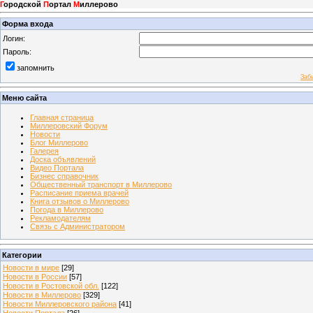
Г
ородской
П
ортал
М
иллерово
Форма входа
Логин:
Пароль:
запомнить
Заб
Меню сайта
Главная страница
Миллеровский Форум
Новости
Блог Миллерово
Галерея
Доска объявлений
Видео Портала
Бизнес справочник
Общественный транспорт в Миллерово
Расписание приема врачей
Книга отзывов о Миллерово
Погода в Миллерово
Рекламодателям
Связь с Администратором
Категории
Новости в мире
[29]
Новости в России
[57]
Новости в Ростовской обл.
[122]
Новости в Миллерово
[329]
Новости Миллеровского района
[41]
Новости Портала
[26]