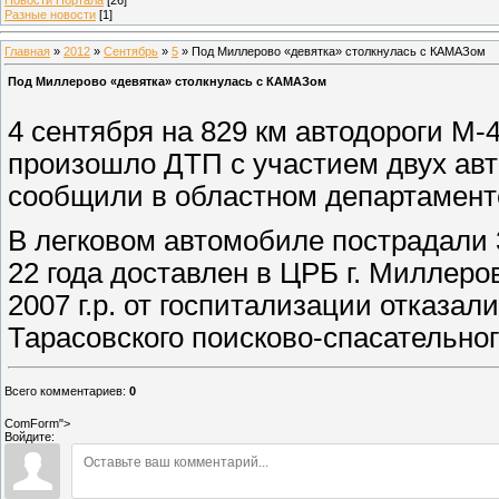
Разные новости
[1]
Главная
»
2012
»
Сентябрь
»
5
» Под Миллерово «девятка» столкнулась с КАМАЗом
Под Миллерово «девятка» столкнулась с КАМАЗом
4 сентября на 829 км автодороги М
произошло ДТП с участием двух ав
сообщили в областном департамент
В легковом
автомобиле
пострадали 
22 года доставлен в ЦРБ г. Миллеро
2007 г.р. от госпитализации отказа
Тарасовского поисково-спасательног
Всего комментариев
:
0
ComForm">
Войдите: