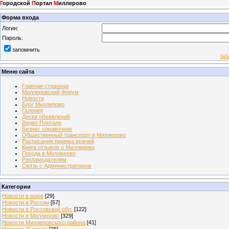
Г
ородской
П
ортал
М
иллерово
Форма входа
Логин:
Пароль:
запомнить
Заб
Меню сайта
Главная страница
Миллеровский Форум
Новости
Блог Миллерово
Галерея
Доска объявлений
Видео Портала
Бизнес справочник
Общественный транспорт в Миллерово
Расписание приема врачей
Книга отзывов о Миллерово
Погода в Миллерово
Рекламодателям
Связь с Администратором
Категории
Новости в мире
[29]
Новости в России
[57]
Новости в Ростовской обл.
[122]
Новости в Миллерово
[329]
Новости Миллеровского района
[41]
Новости Портала
[26]