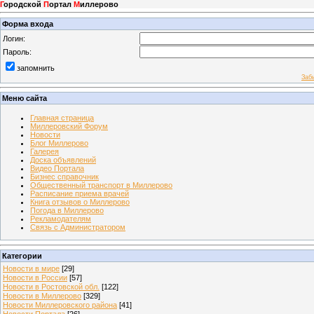
Г
ородской
П
ортал
М
иллерово
Форма входа
Логин:
Пароль:
запомнить
Заб
Меню сайта
Главная страница
Миллеровский Форум
Новости
Блог Миллерово
Галерея
Доска объявлений
Видео Портала
Бизнес справочник
Общественный транспорт в Миллерово
Расписание приема врачей
Книга отзывов о Миллерово
Погода в Миллерово
Рекламодателям
Связь с Администратором
Категории
Новости в мире
[29]
Новости в России
[57]
Новости в Ростовской обл.
[122]
Новости в Миллерово
[329]
Новости Миллеровского района
[41]
Новости Портала
[26]