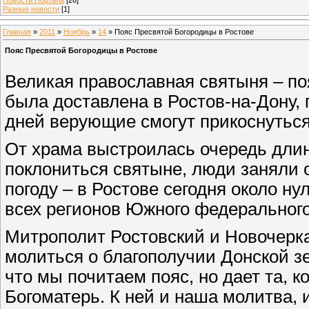
Разные новости
[1]
Главная
»
2011
»
Ноябрь
»
14
» Пояс Пресвятой Богородицы в Ростове
Пояс Пресвятой Богородицы в Ростове
Великая православная святыня – по
была доставлена в Ростов-на-Дону, 
дней верующие смогут прикоснуться
От храма выстроилась очередь длин
поклониться святыне, люди заняли 
погоду – в Ростове сегодня около ну
всех регионов Южного федерального
Митрополит Ростовский и Новочерк
молиться о благополучии Донской зе
что мы почитаем пояс, но дает та, к
Богоматерь. К ней и наша молитва, и