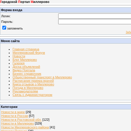
Г
ородской
П
ортал
М
иллерово
Форма входа
Логин:
Пароль:
запомнить
Заб
Меню сайта
Главная страница
Миллеровский Форум
Новости
Блог Миллерово
Галерея
Доска объявлений
Видео Портала
Бизнес справочник
Общественный транспорт в Миллерово
Расписание приема врачей
Книга отзывов о Миллерово
Погода в Миллерово
Рекламодателям
Связь с Администратором
Категории
Новости в мире
[29]
Новости в России
[57]
Новости в Ростовской обл.
[122]
Новости в Миллерово
[329]
Новости Миллеровского района
[41]
Новости Портала
[26]