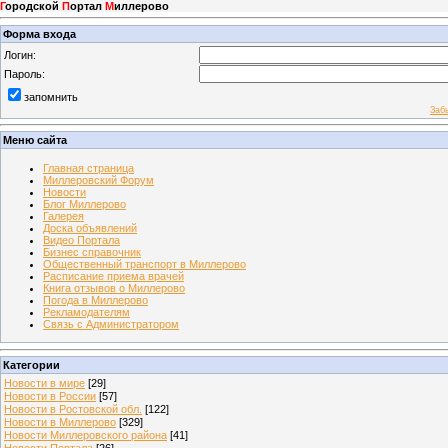
Г
ородской
П
ортал
М
иллерово
Форма входа
Логин:
Пароль:
запомнить
Заб
Меню сайта
Главная страница
Миллеровский Форум
Новости
Блог Миллерово
Галерея
Доска объявлений
Видео Портала
Бизнес справочник
Общественный транспорт в Миллерово
Расписание приема врачей
Книга отзывов о Миллерово
Погода в Миллерово
Рекламодателям
Связь с Администратором
Категории
Новости в мире
[29]
Новости в России
[57]
Новости в Ростовской обл.
[122]
Новости в Миллерово
[329]
Новости Миллеровского района
[41]
Новости Портала
[26]