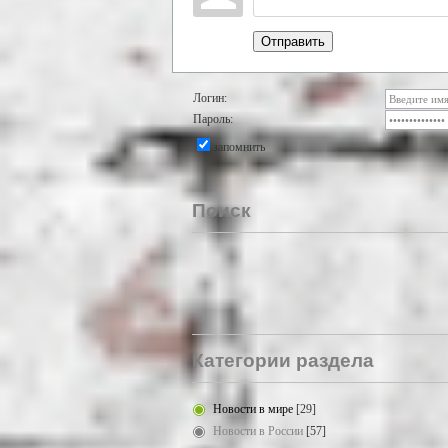
Отправить
Логин:
Пароль:
запомнить
Поиск
Категории раздела
Новости в мире
[29]
Новости в России
[57]