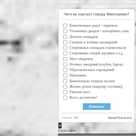
Чего не хватает городу Миллерово?
Качественных дорог / парковок
Ухоженных дворов / освещённых улиц
Детских площадок
Скверов и зелёных насаждений
Спортивных площадок и комплексов
Спортивных секций, кружков и т.д.
Мест общепита
Ночных заведений (клубов, баров)
Образователных учреждений
Магазинов
Кинотеатров/ театров/ музеев
Жилых домов (квартир/ гостиниц)
Рабочих мест
Всего достаточно!
Ответов:
381
Архив
|
Результаты
Гости сайта