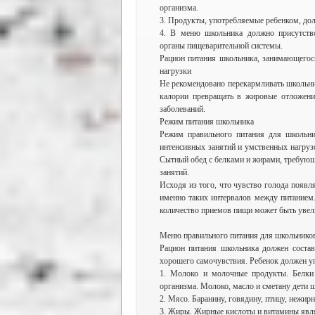
организма.
3. Продукты, употребляемые ребенком, до
4. В меню школьника должно присутство
органы пищеварительной системы.
Рацион питания школьника, занимающегос
нагрузки
Не рекомендовано перекармливать школьни
калории превращать в жировые отложени
заболеваний.
Режим питания школьника
Режим правильного питания для школьни
интенсивных занятий и умственных нагруз
Сытный обед с белками и жирами, требующ
занятий.
Исходя из того, что чувство голода появл
именно таких интервалов между питанием.
количество приемов пищи может быть увел
Меню правильного питания для школьнико
Рацион питания школьника должен состав
хорошего самочувствия. Ребенок должен уп
1. Молоко и молочные продукты. Белки 
организма. Молоко, масло и сметану дети 
2. Мясо. Баранину, говядину, птицу, нежирн
3. Жиры. Жирные кислоты и витамины явл