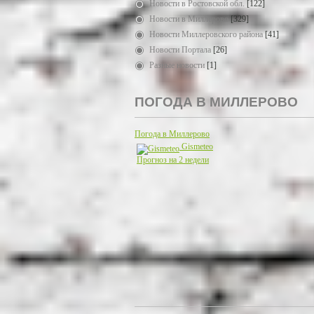
Новости в Ростовской обл.
[122]
Новости в Миллерово
[329]
Новости Миллеровского района
[41]
Новости Портала
[26]
Разные новости
[1]
ПОГОДА В МИЛЛЕРОВО
Погода в Миллерово
Gismeteo
Прогноз на 2 недели