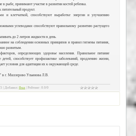
 в рыбе, принимают участие в развитии костей ребенка.
ак питательный продукт.
ми и клетчаткой, способствуют выработке энергии и улучшению
ложными углеводами способствуют правильному развитию растущего
пивать до 2 литров жидкости в день.
ванное на соблюдении основных принципов и правил гигиены питания,
ошо развитым.
факторов, определяющих здоровье населения. Правильное питание
е детей, способствует профилактике заболеваний, продлению жизни,
ает условия для адаптации их к окружающей среде.
 в г. Миллерово Ульянова Л.В.
45
|
Добавил
:
fbuz
|
Рейтинг
:
0.0
/
0