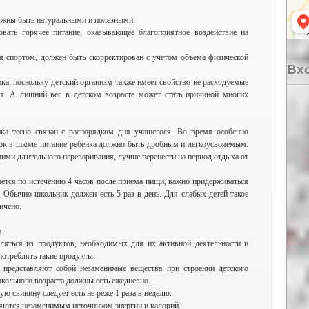
лжны быть натуральными и полезными.
вать горячее питание, оказывающее благоприятное воздействие на
я спортом, должен быть скорректирован с учетом объема физической
Вхо
ка, поскольку детский организм также имеет свойство не расходуемые
я. А лишний вес в детском возрасте может стать причиной многих
ка тесно связан с распорядком дня учащегося. Во время особенно
ок в школе питание ребенка должно быть дробным и легкоусвояемым.
ими длительного переваривания, лучше перенести на период отдыха от
яется по истечению 4 часов после приема пищи, важно придерживаться
 Обычно школьник должен есть 5 раз в день. Для слабых детей такое
ичено.
в
ляться из продуктов, необходимых для их активной деятельности и
отреблять такие продукты:
представляют собой незаменимые вещества при строении детского
школьного возраста должны есть ежедневно.
ую свинину следует есть не реже 1 раза в неделю.
яются незаменимым источником энергии и калорий.