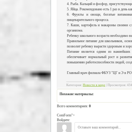
4. Рыба. Кальций и фосфор, присутствующие
5. Яйца. Рекомендовано есть 1 раз в день к
6. Фрукты и овощи, богатые витамина
пищеварительного процесса.
7. Каши, картофель и макароны своими с
организма.
Ребенку школьного возраста необходимо вы
Правильное питание для школьников, осно
позволит ребенку вырасти здоровым и хор
Питание является одним из важнейших 
обеспечивает нормальный рост и развити
повышению работоспособности людей, созд
Главный врач филиала ФБУЗ "ЦГ и Э в РО"
Категория
:
Новости в мире
|
Просмотров
:
43
Похожие материалы:
Всего комментариев
:
0
ComForm">
Войдите: