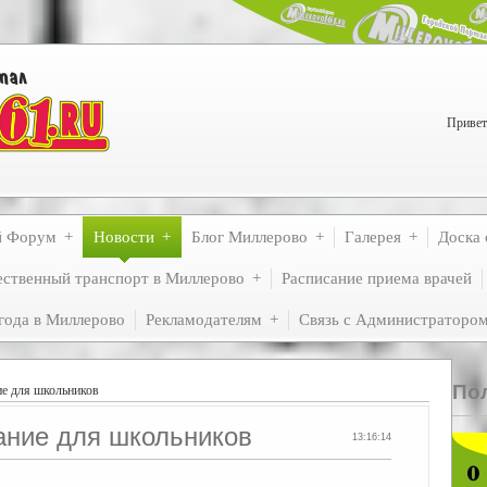
Привет
й Форум
Новости
Блог Миллерово
Галерея
Доска 
ственный транспорт в Миллерово
Расписание приема врачей
года в Миллерово
Рекламодателям
Связь с Администраторо
По
ие для школьников
ание для школьников
13:16:14