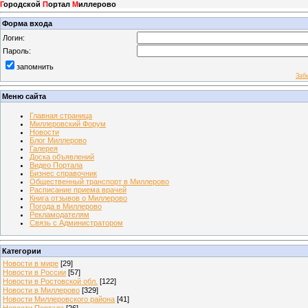
Г
ородской
П
ортал
М
иллерово
Форма входа
Логин:
Пароль:
запомнить
Заб
Меню сайта
Главная страница
Миллеровский Форум
Новости
Блог Миллерово
Галерея
Доска объявлений
Видео Портала
Бизнес справочник
Общественный транспорт в Миллерово
Расписание приема врачей
Книга отзывов о Миллерово
Погода в Миллерово
Рекламодателям
Связь с Администратором
Категории
Новости в мире
[29]
Новости в России
[57]
Новости в Ростовской обл.
[122]
Новости в Миллерово
[329]
Новости Миллеровского района
[41]
Новости Портала
[26]