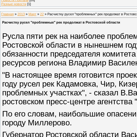
Разные новости
[1]
Главная
»
2013
»
Март
»
22
» Расчистку русел "проблемных" рек продолжат в Ростовс
Расчистку русел "проблемных" рек продолжат в Ростовской области
Русла пяти рек на наиболее пробле
Ростовской области в нынешнем го
обязанности председателя комитет
ресурсов региона Владимир Василен
"В настоящее время готовится проек
году русел рек Кадамовка, Чир, Киз
проблемных участках", - сказал В.В
ростовском пресс-центре агентства 
По его словам, наибольшие опасени
городу Миллерово.
Губернатор Ростовской области Вас