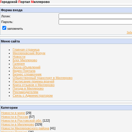
Г
ородской
П
ортал
М
иллерово
Форма входа
Логин:
Пароль:
запомнить
Заб
Меню сайта
Главная страница
Миллеровский Форум
Новости
Блог Миллерово
Галерея
Доска объявлений
Видео Портала
Бизнес справочник
Общественный транспорт в Миллерово
Расписание приема врачей
Книга отзывов о Миллерово
Погода в Миллерово
Рекламодателям
Связь с Администратором
Категории
Новости в мире
[29]
Новости в России
[57]
Новости в Ростовской обл.
[122]
Новости в Миллерово
[329]
Новости Миллеровского района
[41]
Новости Портала
[26]