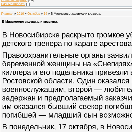
Разные новости
[1]
Главная
»
2016
»
Октябрь
»
19
» В Миллерово задержали киллера.
В Миллерово задержали киллера.
В Новосибирске раскрыто громкое 
детского тренера по карате арестов
Правоохранительные органы заявили
беременной женщины на «Снегирях»
киллера и его подельника привезли 
Ростовской области. Один оказался
военнослужащим, второй — любител
задержан и предполагаемый заказчи
им оказался бывший свекор погибше
погибшей — младший сын возможног
В понедельник, 17 октября, в Новос