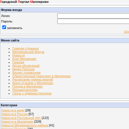
Г
ородской
П
ортал
М
иллерово
Форма входа
Логин:
Пароль:
запомнить
Заб
Меню сайта
Главная страница
Миллеровский Форум
Новости
Блог Миллерово
Галерея
Доска объявлений
Видео Портала
Бизнес справочник
Общественный транспорт в Миллерово
Расписание приема врачей
Книга отзывов о Миллерово
Погода в Миллерово
Рекламодателям
Связь с Администратором
Категории
Новости в мире
[29]
Новости в России
[57]
Новости в Ростовской обл.
[122]
Новости в Миллерово
[329]
Новости Миллеровского района
[41]
Новости Портала
[26]