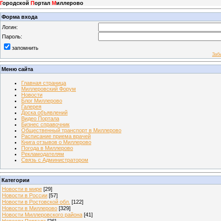
Г
ородской
П
ортал
М
иллерово
Форма входа
Логин:
Пароль:
запомнить
Заб
Меню сайта
Главная страница
Миллеровский Форум
Новости
Блог Миллерово
Галерея
Доска объявлений
Видео Портала
Бизнес справочник
Общественный транспорт в Миллерово
Расписание приема врачей
Книга отзывов о Миллерово
Погода в Миллерово
Рекламодателям
Связь с Администратором
Категории
Новости в мире
[29]
Новости в России
[57]
Новости в Ростовской обл.
[122]
Новости в Миллерово
[329]
Новости Миллеровского района
[41]
Новости Портала
[26]