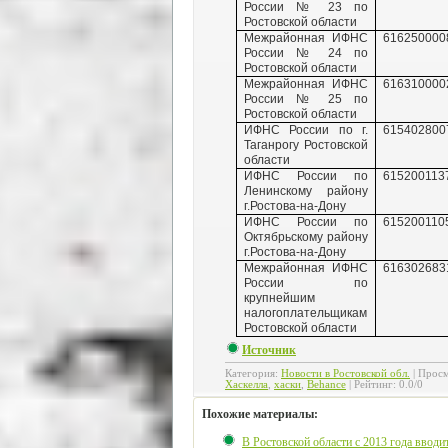
России № 23 по
Ростовской области
Межрайонная ИФНС
616250000
России № 24 по
Ростовской области
Межрайонная ИФНС
616310000
России № 25 по
Ростовской области
ИФНС России по г.
615402800
Таганрогу Ростовской
области
ИФНС России по
615200113
Ленинскому району
г.Ростова-на-Дону
ИФНС России по
615200110
Октябрьскому району
г.Ростова-на-Дону
Межрайонная ИФНС
616302683
России по
крупнейшим
налогоплательщикам
Ростовской области
Источник
Категория
:
Новости в Ростовской обл.
|
Просм
Хаскелла
,
хаски
,
Behance
|
Рейтинг
:
0.0
/
0
Похожие материалы:
В Ростовской области с 2013 года вводи