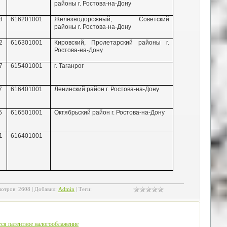
районы г. Ростова-на-Дону
8
616201001
Железнодорожный,
Советский
районы г. Ростова-на-Дону
2
616301001
Кировский,
Пролетарский районы г.
Ростова-на-Дону
7
615401001
г. Таганрог
7
616401001
Ленинский район г. Ростова-на-Дону
5
616501001
Октябрьский район г. Ростова-на-Дону
1
616401001
отров
:
2608
|
Добавил
:
Admin
|
Теги
:
тся патентное налогооблажение