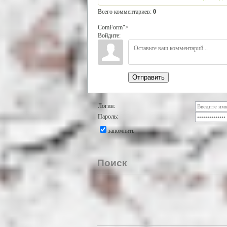
Всего комментариев
:
0
ComForm">
Войдите:
Отправить
Логин:
Пароль:
запомнить
Поиск