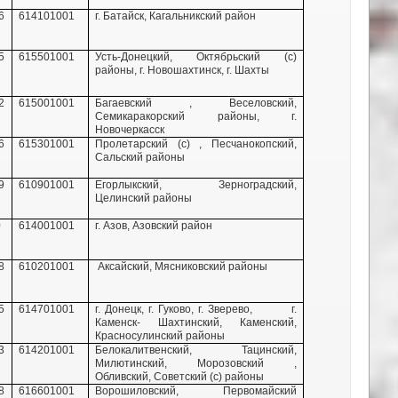
6
614101001
г. Батайск,
Кагальникский район
5
615501001
Усть-Донецкий,
Октябрьский (с)
районы,
г. Новошахтинск,
г. Шахты
2
615001001
Багаевский ,
Веселовский,
Семикаракорский районы,
г.
Новочеркасск
6
615301001
Пролетарский (с) ,
Песчанокопский,
Сальский районы
9
610901001
Егорлыкский,
Зерноградский,
Целинский районы
0
614001001
г. Азов,
Азовский район
8
610201001
Аксайский,
Мясниковский районы
5
614701001
г. Донецк,
г. Гуково,
г. Зверево,
г.
Каменск- Шахтинский, Каменский,
Красносулинский районы
3
614201001
Белокалитвенский,
Тацинский,
Милютинский,
Морозовский ,
Обливский,
Советский (с) районы
8
616601001
Ворошиловский,
Первомайский