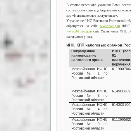
В случае неверного указания Вами рекви
соответствующий код бюджетной классифи
код «Невыясненные поступления».
Управление ФНС России по Ростовской обл
обращаться на сайт
www.nalog.ru
ФНС Р
www.r61.nalog.ru
сайт Управления ФНС Ро
налогового учета.
ИНН, КПП налоговых органов Рост
Сокращенное
ИНН (пол
наименование
61
налогового органа
платежног
поручения
Межрайонная ИФНС
611900700
России № 1 по
Ростовской области
Межрайонная ИФНС
614900869
России № 3 по
Ростовской области
Межрайонная ИФНС
614305100
России № 4 по
Ростовской области
Межрайонная ИФНС
611290502
России № 9 по
Ростовской области