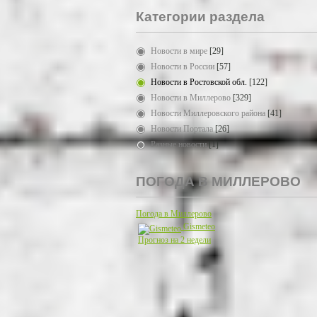
Категории раздела
Новости в мире
[29]
Новости в России
[57]
Новости в Ростовской обл.
[122]
Новости в Миллерово
[329]
Новости Миллеровского района
[41]
Новости Портала
[26]
Разные новости
[1]
ПОГОДА В МИЛЛЕРОВО
Погода в Миллерово
Gismeteo
Прогноз на 2 недели