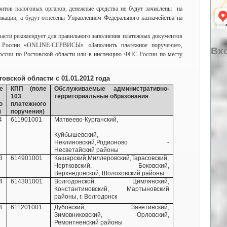
зитов налоговых органов, денежные средства не будут зачислены на
кации, а будут отнесены Управлением Федерального казначейства на
асти рекомендует для правильного заполнения платежных документов
оссии «ONLINE-СЕРВИСЫ» «Заполнить платежное поручение»,
Вхо
ссии по Ростовской области или в инспекцию ФНС России по месту
овской области с 01.01.2012 года
е
КПП (поле
Обслуживаемые административно-
103
территориальные образования
о
платежного
)
поручения)
4
611901001
Матвеево-Курганский,
Куйбышевский,
Неклиновский,
Родионово -
Несветайский районы
3
614901001
Кашарский,
Миллеровский,
Тарасовский,
Чертковский,
Боковский,
Верхнедонской,
Шолоховский районы
4
614301001
Волгодонской,
Цимлянский,
Константиновский,
Мартыновский
районы,
г. Волгодонск
3
611201001
Дубовский,
Заветинский,
Зимовниковский,
Орловский,
Ремонтненский районы