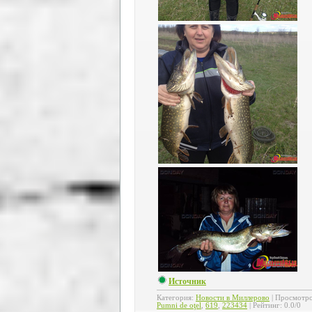
Источник
Категория
:
Новости в Миллерово
|
Просмотр
Pumni de oţel
,
619
,
223434
|
Рейтинг
:
0.0
/
0