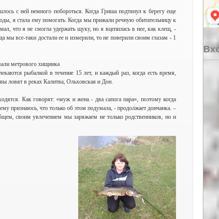
шлось с ней немного побороться. Когда Гриша подтянул к берегу еще
воды, я стала ему помогать. Когда мы прижали речную обитательницу к
мал, что я не смогла удержать щуку, но я вцепилась в нее, как клещ, -
да мы все-таки достали ее и измерили, то не поверили своим глазам - 1
Вхо
мали метрового хищника
екаются рыбалкой в течение 15 лет, и каждый раз, когда есть время,
ы ловят в реках Калитва, Ольховская и Дон.
одятся. Как говорят: «муж и жена - два сапога пара», поэтому когда
 ему признаюсь, что только об этом подумала, - продолжает дончанка. –
бщем, своим увлечением мы заряжаем не только родственников, но и