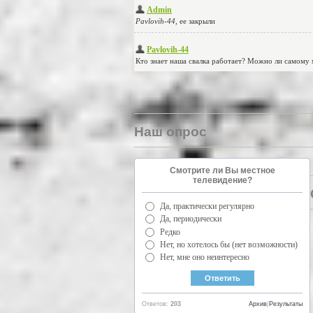
Наш опрос
Смотрите ли Вы местное
телевидение?
Да, практически регулярно
Да, периодически
Редко
Нет, но хотелось бы (нет возможности)
Нет, мне оно неинтересно
Ответов:
203
Архив
|
Результаты