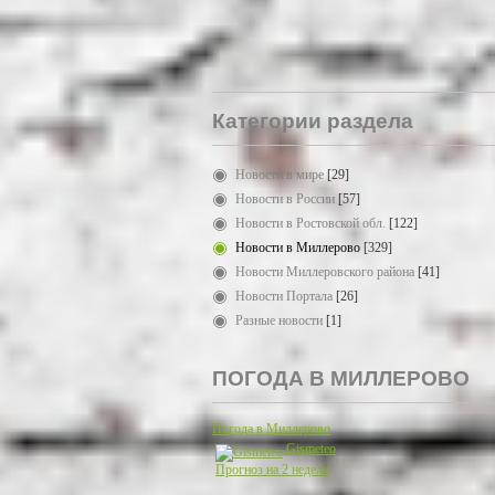
Категории раздела
Новости в мире
[29]
Новости в России
[57]
Новости в Ростовской обл.
[122]
Новости в Миллерово
[329]
Новости Миллеровского района
[41]
Новости Портала
[26]
Разные новости
[1]
ПОГОДА В МИЛЛЕРОВО
Погода в Миллерово
Gismeteo
Прогноз на 2 недели