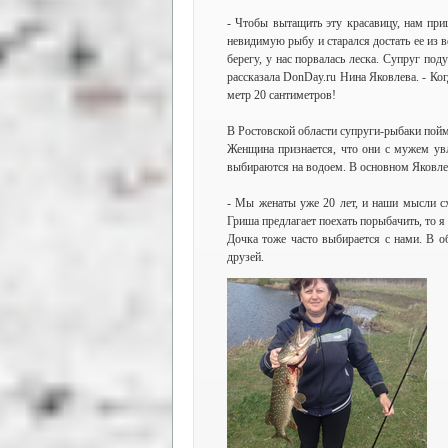
- Чтобы вытащить эту красавицу, нам при
невидимую рыбу и старался достать ее из 
берегу, у нас порвалась леска. Супруг поду
рассказала DonDay.ru Нина Яковлева. - Ког
метр 20 сантиметров!
В Ростовской области супруги-рыбаки пой
Женщина признается, что они с мужем увл
выбираются на водоем. В основном Яковлев
- Мы женаты уже 20 лет, и наши мысли сх
Гриша предлагает поехать порыбачить, то я
Дочка тоже часто выбирается с нами. В о
друзей.