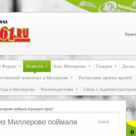
Привет
й Форум
Новости
Блог Миллерово
Галерея
Доска 
ственный транспорт в Миллерово
Расписание приема врачей
года в Миллерово
Рекламодателям
Связь с Администраторо
По
иллерово поймала огромную щуку!
из Миллерово поймала
23:01:22