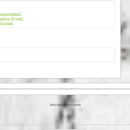
нахлыстовиков"
инается "Путина"
ого края!
Забыл пароль
|
Регистрация