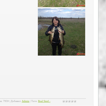
ов
:
7959
|
Добавил
:
Admin
|
Теги
:
Real Steel -