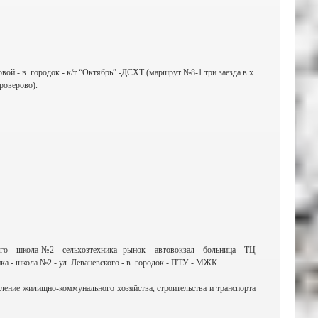
овой - в. городок - к/т “Октябрь” -ДСХТ (маршрут №8-1 три заезда в х.
уроверово).
го - школа №2 - сельхозтехника -рынок - автовокзал - больница - ТЦ
ика - школа №2 - ул. Леваневского - в. городок - ПТУ - МЖК.
ление жилищно-коммунального хозяйства, строительства и транспорта