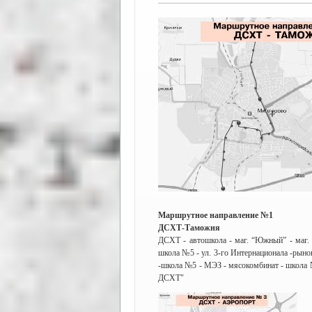
Маршрутное направление №1
ДСХТ-Таможня
ДСХТ - автошкола - маг. “Южный” - маг. 
школа №5 - ул. 3-го Интернационала -рыно
-школа №5 - МЭЗ - мясокомбинат - школа №8
ДСХТ"