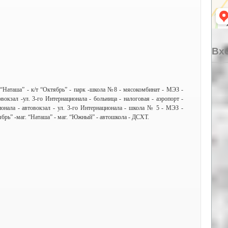
Вхо
“Наташа” - к/т “Октябрь” - парк -школа №8 - мясокомбинат - МЭЗ -
вокзал -ул. 3-го Интернационала - больница - налоговая - аэропорт -
ционала - автовокзал - ул. 3-го Интернационала - школа № 5 - МЭЗ -
ябрь” -маг. “Наташа” - маг. “Южный” - автошкола - ДСХТ.