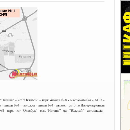
“Наташа” - к/т “Октябрь” - парк -школа №8 - мясокомбинат - МЭЗ -
к - школа №4 - таможня - школа №4 - рынок - ул. 3-го Интернационала
 - парк - к/т “Октябрь” - маг. “Наташа”- маг. “Южный” - автошкола -