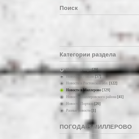
Поиск
Категории раздела
Новости в мире
[29]
Новости в России
[57]
Новости в Ростовской обл.
[122]
Новости в Миллерово
[329]
Новости Миллеровского района
[41]
Новости Портала
[26]
Разные новости
[1]
ПОГОДА В МИЛЛЕРОВО