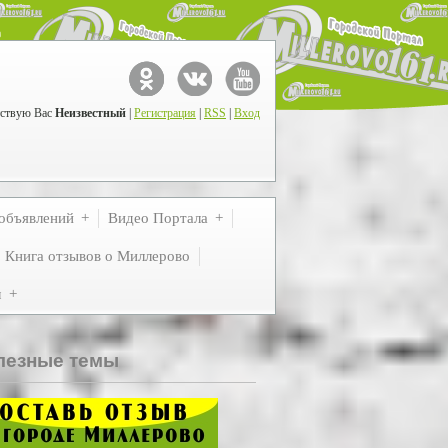
ствую Вас
Неизвестный
|
Регистрация
|
RSS
|
Вход
объявлений
Видео Портала
Книга отзывов о Миллерово
м
лезные темы