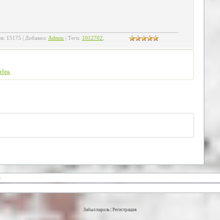
ов
:
15175
|
Добавил
:
Admin
|
Теги
:
1012702
,
ябрь
Забыл пароль
|
Регистрация