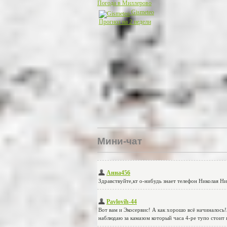
Погода в Миллерово
Gismeteo
Прогноз на 2 недели
Мини-чат