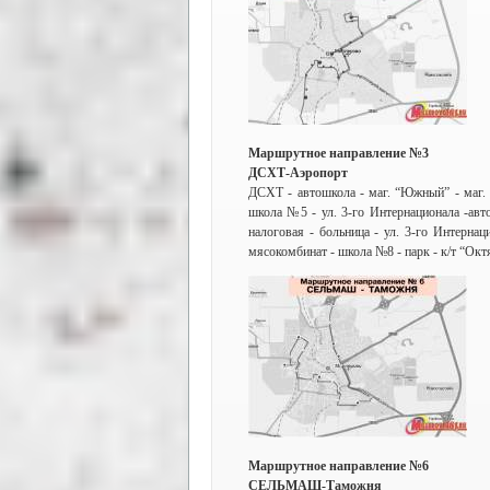
Маршрутное направление №3
ДСХТ-Аэропорт
ДСХТ - автошкола - маг. “Южный” - маг. 
школа №5 - ул. 3-го Интернационала -авто
налоговая - больница - ул. 3-го Интерна
мясокомбинат - школа №8 - парк - к/т “Окт
Маршрутное направление №6
СЕЛЬМАШ-Таможня