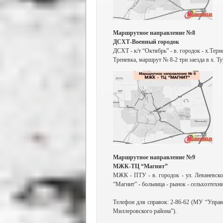
Маршрутное направление №8
ДСХТ-Военный городок
ДСХТ - к/т “Октябрь” - в. городок - х.Терн
Треневка, маршрут № 8-2 три заезда в х. Т
Маршрутное направление №9
МЖК-ТЦ “Магнит”
МЖК - ПТУ - в. городок - ул. Леваневско
“Магнит” - больница - рынок - сельхозтехн
Телефон для справок: 2-86-62 (МУ “Управ
Миллеровского района”).