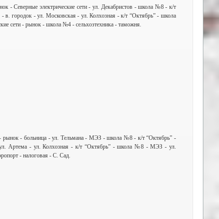
ок - Северные электрические сети - ул. Декабристов - школа №8 - к/т
- в. городок - ул. Московская - ул. Колхозная - к/т “Октябрь” - школа
кие сети - рынок - школа №4 - сельхозтехника - таможня.
- рынок - больница - ул. Тельмана - МЭЗ - школа №8 - к/т “Октябрь” -
 ул. Артема - ул. Колхозная - к/т “Октябрь” - школа №8 - МЭЗ - ул.
ропорт - налоговая - С. Сад.