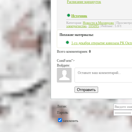
Расписание маршруток
Источник
Категория
:
Новости в Миллерово
|
Просмотр
электричество
,
105095
|
Рейтинг
:
5.0
/
1
Похожие материалы:
1-го декабря открытие кинозала РК Окт
Всего комментариев
:
0
ComForm">
Войдите:
Отправить
Логин:
Пароль:
запомнить