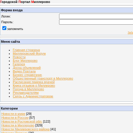
Г
ородской
П
ортал
М
иллерово
Форма входа
Логин:
Пароль:
запомнить
Заб
Меню сайта
Главная страница
Миллеровский Форум
Новости
Блог Миллерово
Галерея
Доска объявлений
Видео Портала
Бизнес справочник
Общественный транспорт в Миллерово
Расписание приема врачей
Книга отзывов о Миллерово
Погода в Миллерово
Рекламодателям
Связь с Администратором
Категории
Новости в мире
[29]
Новости в России
[57]
Новости в Ростовской обл.
[122]
Новости в Миллерово
[329]
Новости Миллеровского района
[41]
Новости Портала
[26]