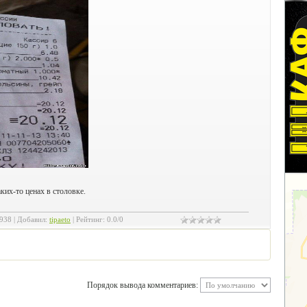
их-то ценах в столовке.
938
|
Добавил
:
tipaeto
|
Рейтинг
:
0.0
/
0
Порядок вывода комментариев: