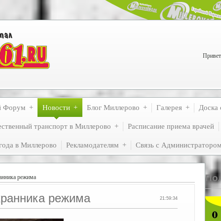
Привет
й Форум
Новости
Блог Миллерово
Галерея
Доска 
ственный транспорт в Миллерово
Расписание приема врачей
года в Миллерово
Рекламодателям
Связь с Администраторо
По
анника режима
хранника режима
21:59:34