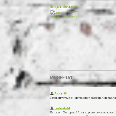
Погода в Миллерово
Gismeteo
Прогноз на 2 недели
Мини-чат