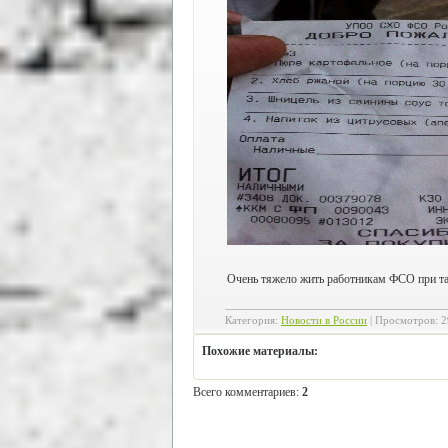
Очень тяжело жить работникам ФСО при так
Категория
:
Новости в России
|
Просмотров
:
2
Похожие материалы:
Всего комментариев
:
2