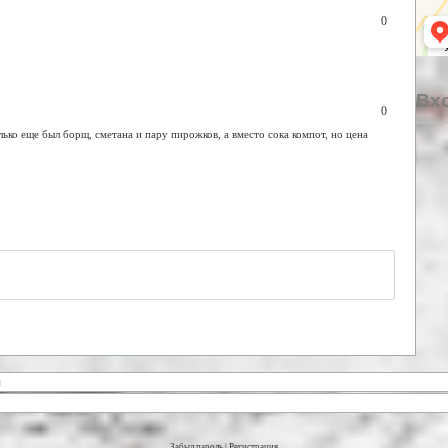
0
Вхо
0
олько еще был борщ, сметана и пару пирожков, а вместо сока компот, но цена
Забыл пароль
|
Регистрация