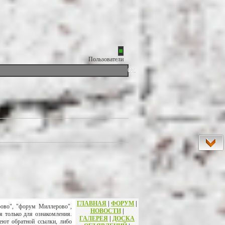
Пользователи
0%
ГЛАВНАЯ
|
ФОРУМ
|
рово", "форум Миллерово",
НОВОСТИ
|
я только для ознакомления.
ГАЛЕРЕЯ
|
ДОСКА
еют обратной ссылки, либо