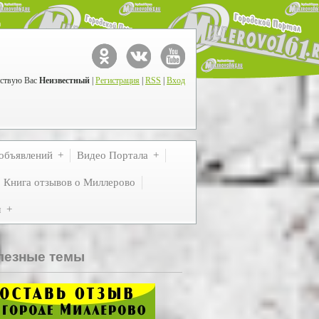
ствую Вас
Неизвестный
|
Регистрация
|
RSS
|
Вход
объявлений
Видео Портала
Книга отзывов о Миллерово
м
лезные темы