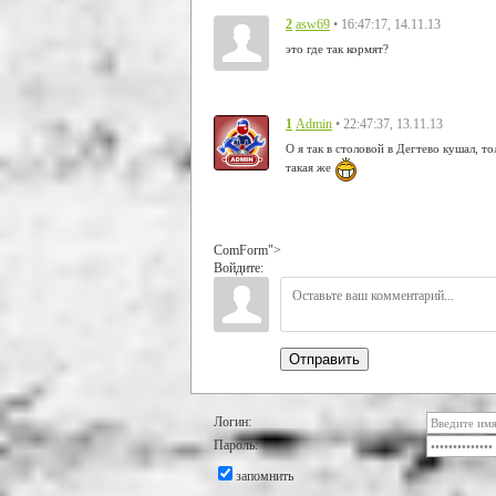
2
• 16:47:17, 14.11.13
asw69
это где так кормят?
1
• 22:47:37, 13.11.13
Admin
О я так в столовой в Дегтево кушал, т
такая же
ComForm">
Войдите:
Отправить
Логин:
Пароль:
запомнить