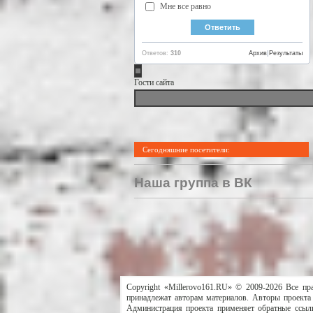
Мне все равно
Ответов:
310
Архив
|
Результаты
Гости сайта
Сегодняшние посетители:
Наша группа в ВК
Copyright «Millerovo161.RU» © 2009-2026 Все пр
принадлежат авторам материалов. Авторы проекта 
Администрация проекта применяет обратные ссылк