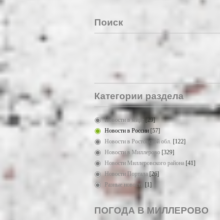
Поиск
Категории раздела
Новости в мире
[29]
Новости в России
[57]
Новости в Ростовской обл.
[122]
Новости в Миллерово
[329]
Новости Миллеровского района
[41]
Новости Портала
[26]
Разные новости
[1]
ПОГОДА В МИЛЛЕРОВО